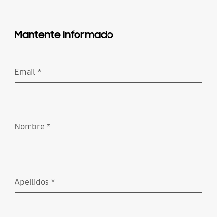
Mantente informado
Email
*
Obligatorio
Nombre
*
Obligatorio
Apellidos
*
Obligatorio