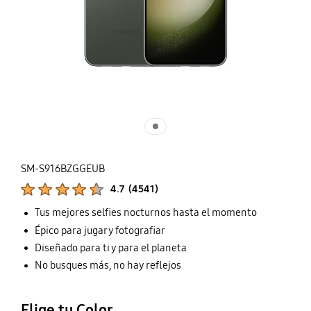
SM-S916BZGGEUB
Calificaciones de productos :
4.7
(
4541
)
Número de valoraciones :
Tus mejores selfies nocturnos hasta el momento
Épico para jugar y fotografiar
Diseñado para ti y para el planeta
No busques más, no hay reflejos
Elige tu Color