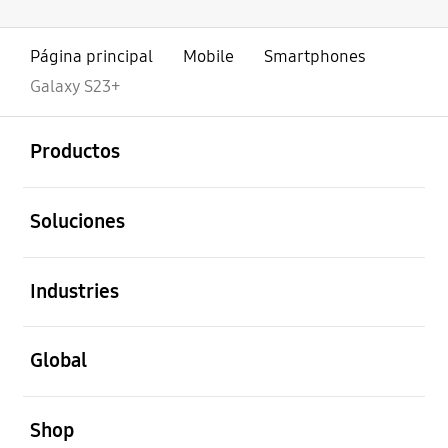
Página principal
Mobile
Smartphones
Galaxy S23+
abierto
Footer Navigation
Productos
abierto
Soluciones
abierto
Industries
abierto
Global
abierto
Shop