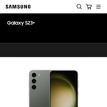
Skip
Buscar
Carrito
to
Samsung
content
Galaxy S23+