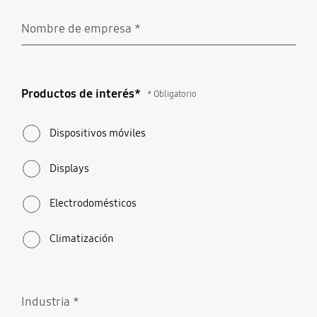
Nombre de empresa
*
Obligatorio
Productos de interés*
Productos de interés*
* Obligatorio
* Obligatorio
Dispositivos móviles
Displays
Electrodomésticos
Climatización
Industria
*
Obligatorio