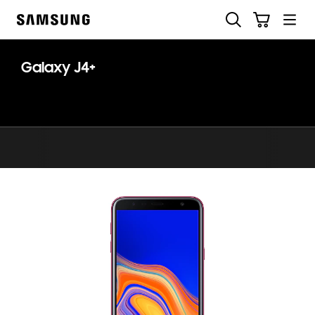
Skip
Buscar
Carrito
to
Samsung
content
Galaxy J4+