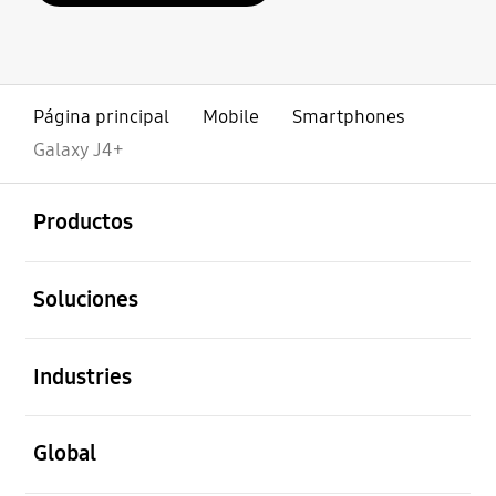
Página principal
Mobile
Smartphones
Galaxy J4+
abierto
Footer Navigation
Productos
abierto
Soluciones
abierto
Industries
abierto
Global
abierto