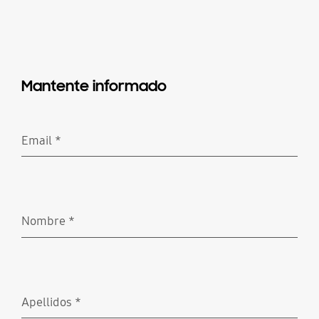
Mantente informado
Email
*
Obligatorio
Nombre
*
Obligatorio
Apellidos
*
Obligatorio