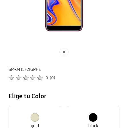
SM-J415FZIGPHE
Calificaciones de productos :
0
(
0
)
Número de valoraciones :
Elige tu Color
gold
black