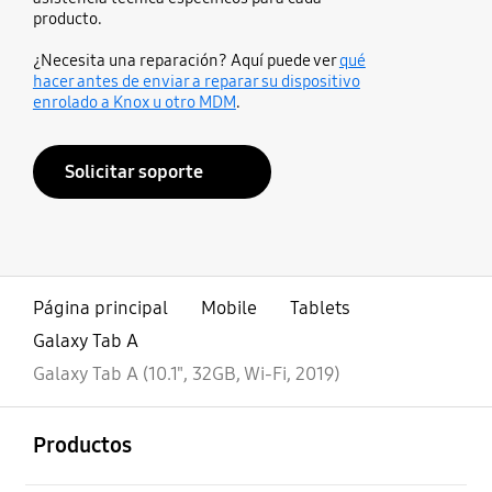
producto.
¿Necesita una reparación? Aquí puede ver
qué
hacer antes de enviar a reparar su dispositivo
enrolado a Knox u otro MDM
.
Solicitar soporte
Página principal
Mobile
Tablets
Galaxy Tab A
Galaxy Tab A (10.1", 32GB, Wi-Fi, 2019)
abierto
Footer Navigation
Productos
abierto