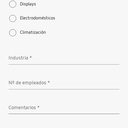
Displays
Electrodomésticos
Climatización
Industria
*
Obligatorio
Nº de empleados
*
Obligatorio
Comentarios
*
Obligatorio