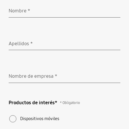
Nombre
*
Obligatorio
Apellidos
*
Obligatorio
Nombre de empresa
*
Obligatorio
Productos de interés*
Productos de interés*
* Obligatorio
* Obligatorio
Dispositivos móviles