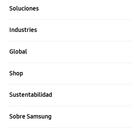
Soluciones
abierto
Industries
abierto
Global
abierto
Shop
abierto
Sustentabilidad
abierto
Sobre Samsung