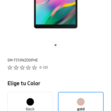
SM-T510NZDDPHE
Calificaciones de productos :
0
(
0
)
Número de valoraciones :
Elige tu Color
black
gold