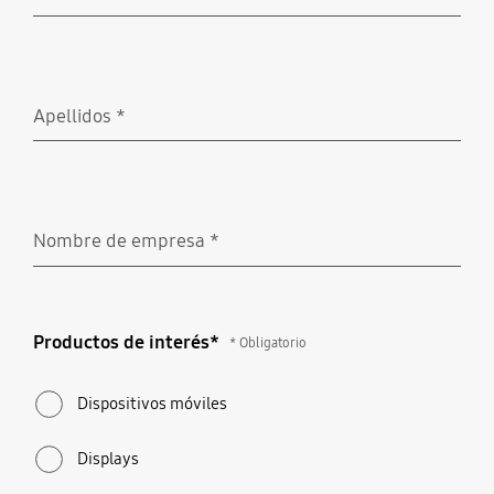
Obligatorio
Apellidos
*
Obligatorio
Nombre de empresa
*
Obligatorio
Productos de interés*
Productos de interés*
* Obligatorio
* Obligatorio
Dispositivos móviles
Displays