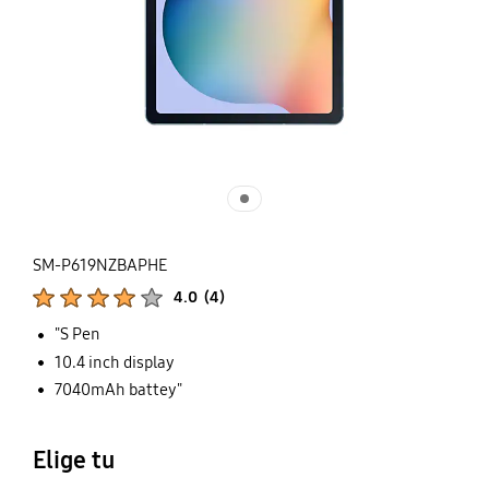
SM-P619NZBAPHE
Calificaciones de productos :
4.0
(
4
)
Número de valoraciones :
"S Pen
10.4 inch display
7040mAh battey"
Elige tu