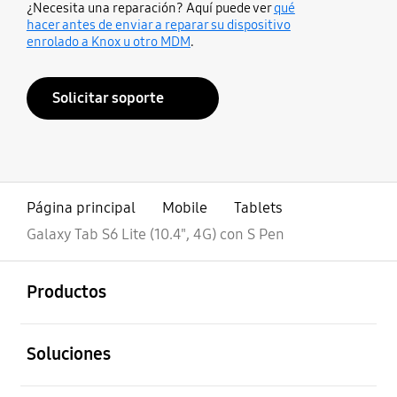
¿Necesita una reparación? Aquí puede ver
qué
hacer antes de enviar a reparar su dispositivo
enrolado a Knox u otro MDM
.
Solicitar soporte
Página principal
Mobile
Tablets
Galaxy Tab S6 Lite (10.4", 4G) con S Pen
abierto
Footer Navigation
Productos
abierto
Soluciones
abierto