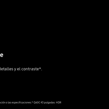
te
etalles y el contraste*.
Playing video