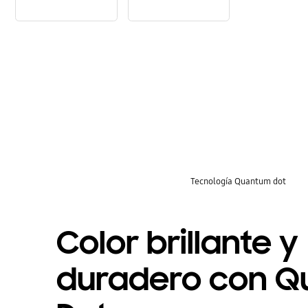
khfm5akKL44
8JqHTJrPh-8
key features
Tecnología Quantum dot
Color brillante y
duradero con 