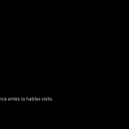
ca antes lo habías visto.
Playing video