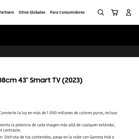
Buscar
Carrito
Iniciar sesión
Partners
Sitios Globales
Para Consumidores
08cm 43" Smart TV (2023)
onvierte la luz en más de 1.000 millones de colores puros, incluso
nta la potencia de cada imagen más allá de cualquier estándar,
el contraste.
: Disfruta de tus contenidos, juega en la nube con Gaming Hub o