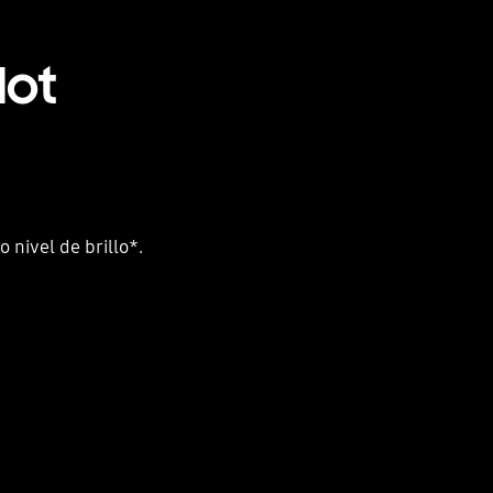
dot
 nivel de brillo*.
Playing video