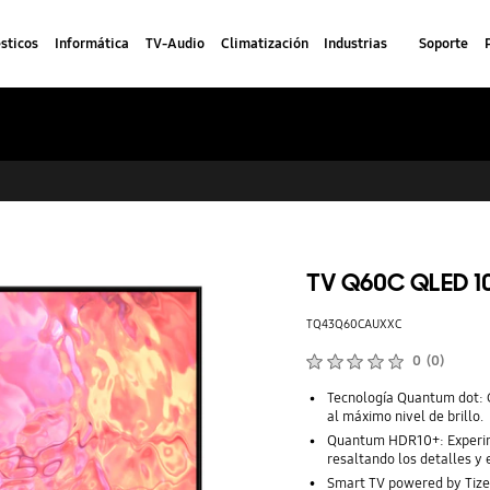
sticos
Informática
TV-Audio
Climatización
Industrias
Soporte
TV Q60C QLED 1
TQ43Q60CAUXXC
Calificaciones de productos :
0
(
0
)
Número de valoraciones :
Tecnología Quantum dot: C
al máximo nivel de brillo.
Quantum HDR10+: Experime
resaltando los detalles y 
Smart TV powered by Tizen