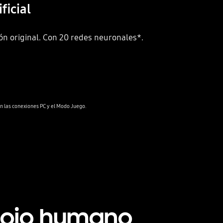
ficial
ión original. Con 20 redes neuronales*.
Playing video
l ojo humano