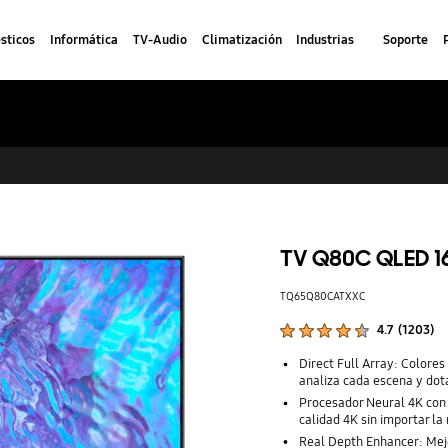
sticos
Informática
TV-Audio
Climatización
Industrias
Soporte
TV Q80C QLED 1
TQ65Q80CATXXC
Calificaciones de productos :
4.7
(
1203
)
Número de valoraciones :
Direct Full Array: Colores
analiza cada escena y dota
Procesador Neural 4K con I
calidad 4K sin importar la
Real Depth Enhancer: Mejo