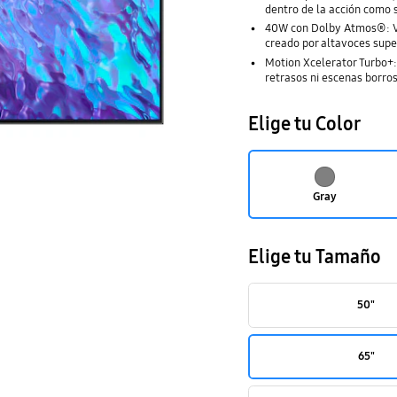
dentro de la acción como s
40W con Dolby Atmos®: Viv
creado por altavoces super
Motion Xcelerator Turbo+:
retrasos ni escenas borros
Elige tu Color
Gray
Elige tu Tamaño
50"
65"