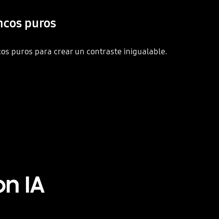
ncos puros
s puros para crear un contraste inigualable.
Playing video
n IA