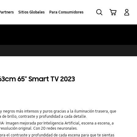
Buscar
Carrito
Iniciar sesión
Partners
Sitios Globales
Para Consumidores
63cm 65" Smart TV 2023
 y negros más intensos y puros gracias a la iluminación trasera, que
 de brillo, contraste y profundidad a cada detalle.
A: Imagen mejorada por Inteligencia Artificial, escena a escena, a
 resolución original. Con 20 redes neuronales.
ra el contraste y profundidad de cada escena para que te sientas