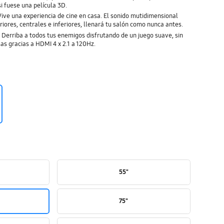
i fuese una película 3D.
e una experiencia de cine en casa. El sonido mutidimensional
iores, centrales e inferiores, llenará tu salón como nunca antes.
 Derriba a todos tus enemigos disfrutando de un juego suave, sin
as gracias a HDMI 4 x 2.1 a 120Hz.
55"
75"