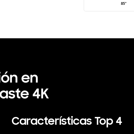
85"
ión en
raste 4K
Características Top 4