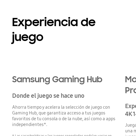
Experiencia de
juego
Samsung Gaming Hub
Mo
Pr
Donde el juego se hace uno
Expe
Ahorra tiempo y acelera la selección de juego con
Gaming Hub, que garantiza acceso a tus juegos
4K 
favoritos de tu consola o de la nube, así como a apps
independientes*.
Juega
una m
* Las características y los juegos soportados podrían variar en