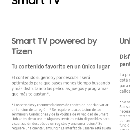
Smart TV
Smart TV powered by
Un
Tizen
Disf
pant
Tu contenido favorito en un único lugar
La pr
El contenido sugerido y por descubrir será
está 
optimizado para que pases menos tiempo buscando
para 
y más disfrutando las películas, juegos y programas
calid
que más te gustan*.
* Se r
* Los servicios y recomendaciones de contenido podrían variar
Samsun
en función de la región. * Se requiere la aceptación de los
necesa
Términos y Condiciones y de la Política de Privacidad de Smart
tercer
Hub antes de su uso. * Algunos servicios están disponibles para
por ser
visualización después de un registro y una suscripción.* Se
funció
requiere una cuenta Samsung.* La interfaz de usuario está sujeta
previa.