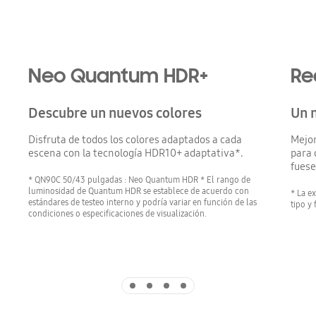
Playing video
Neo Quantum HDR+
Re
Descubre un nuevos colores
Un 
Disfruta de todos los colores adaptados a cada
Mejor
escena con la tecnología HDR10+ adaptativa*.
para 
fuese
* QN90C 50/43 pulgadas : Neo Quantum HDR * El rango de
luminosidad de Quantum HDR se establece de acuerdo con
* La e
estándares de testeo interno y podría variar en función de las
tipo y
condiciones o especificaciones de visualización.
Indicator 1
Indicator 2
Indicator 3
Indicator 4