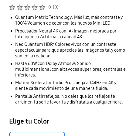
Calificaciones de productos :
0
(
0
)
Número de valoraciones :
Quantum Matrix Technology: Más luz, más contraste y
100% Volumen de color con los nuevos Mini LED.
Procesador Neural 4K con IA: Imagen mejorada por
Inteligencia Artificial a calidad 4K.
Neo Quantum HDR: Colores vivos con un contraste
espectacular para que aprecies las imágenes tal y como
son en la realidad.
Hasta 60W con Dolby Atmos®: Sonido
multidimensional con altavoces superiores, centrales e
inferiores.
Motion Xcelerator Turbo Pro: Juega a 144Hz en 4K y
siente cada movimiento de una manera fluida.
Pantalla Antirreflejos: No dejes que los reflejos te
arruinen tu serie favorita y disfrútala a cualquier hora.
Elige tu Color