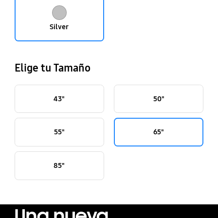
Silver
Elige tu Tamaño
43"
50"
55"
65"
85"
Una nueva