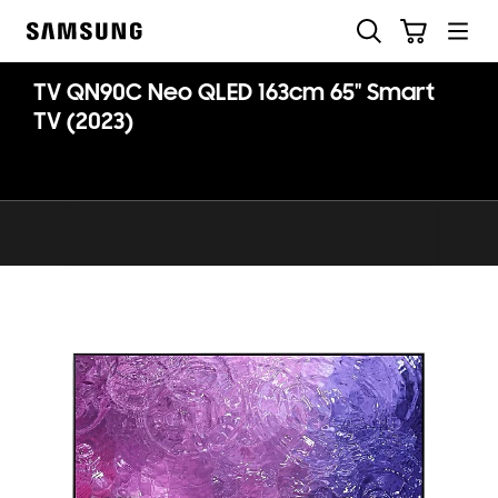
Skip
Buscar
Carrito
to
Samsung
content
TV QN90C Neo QLED 163cm 65" Smart
TV (2023)