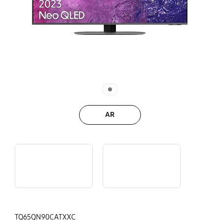
AR
khfm5akKL44
8JqHTJrPh-8
TQ65QN90CATXXC