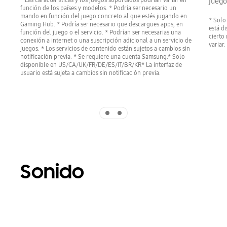
juego
función de los países y modelos. * Podría ser necesario un
mando en función del juego concreto al que estés jugando en
* Solo
Gaming Hub. * Podría ser necesario que descargues apps, en
está d
función del juego o el servicio. * Podrían ser necesarias una
cierto 
conexión a internet o una suscripción adicional a un servicio de
variar.
juegos. * Los servicios de contenido están sujetos a cambios sin
notificación previa. * Se requiere una cuenta Samsung.* Solo
disponible en US/CA/UK/FR/DE/ES/IT/BR/KR* La interfaz de
usuario está sujeta a cambios sin notificación previa.
Indicator 1
Indicator 2
Sonido
Playing video