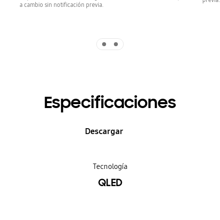
a cambio sin notificación previa.
Indicator 1
Indicator 2
Especificaciones
Descargar
Tecnología
QLED