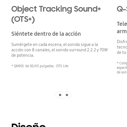
Object Tracking Sound+
Q-
(OTS+)
Tele
arm
Siéntete dentro de la acción
Disfr
Sumérgete en cada escena, el sonido sigue a la
tecno
acción con 8 canales, el sonido surround 2.2.2 y 70W
de tu
de potencia.
* Comp
* QN90C de 50/43 pulgadas : OTS Lite
especi
de son
Indicator 1
Indicator 2