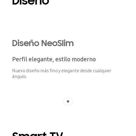
Diseño
Playing video
Diseño NeoSlim
Perfil elegante, estilo moderno
Nuevo diseño más fino y elegante desde cualquier
ángulo.
Indicator 1