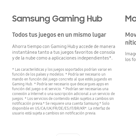
Samsung Gaming Hub
Mo
Todos tus juegos en un mismo lugar
Mov
níti
Ahorra tiempo con Gaming Hub y accede de manera
instantánea tanto a tus juegos favoritos de consola
Imag
y de la nube como a aplicaciones independientes*.
los f
* Las características y los juegos soportados podrían variar en
función de los países y modelos. * Podría ser necesario un
mando en función del juego concreto al que estés jugando en
Gaming Hub. * Podría ser necesario que descargues apps en
función del juego o el servicio. * Podrían ser necesarias una
conexión a Internet o una suscripción adicional a un servicio de
juegos. * Los servicios de contenido están sujetos a cambios sin
notificación previa.* Se requiere una cuenta Samsung.* Solo
disponible en US/CA/UK/FR/DE/ES/IT/BR/KR*. La interfaz de
usuario está sujeta a cambios sin notificación previa.
Indicator 1
Indicator 2
Indicator 3