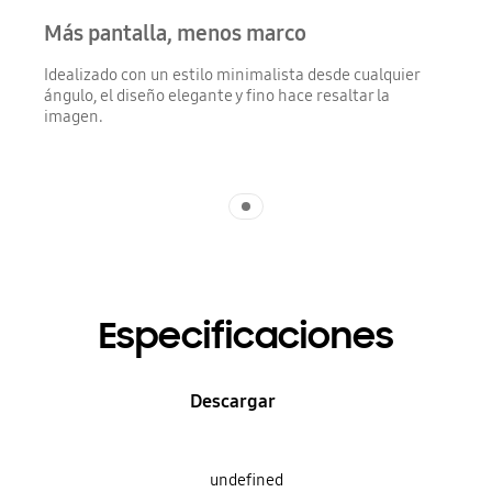
Más pantalla, menos marco
Idealizado con un estilo minimalista desde cualquier
ángulo, el diseño elegante y fino hace resaltar la
imagen.
Indicator 1
Especificaciones
Descargar
undefined