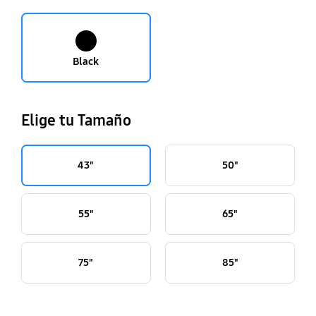
Black
Elige tu Tamaño
43"
50"
55"
65"
75"
85"