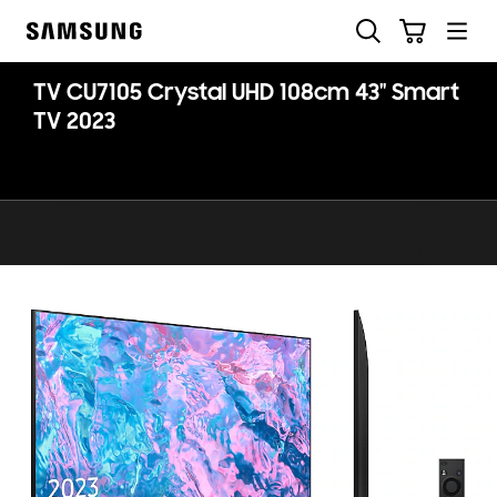
Skip
Buscar
Carrito
to
Samsung
content
TV CU7105 Crystal UHD 108cm 43" Smart
TV 2023