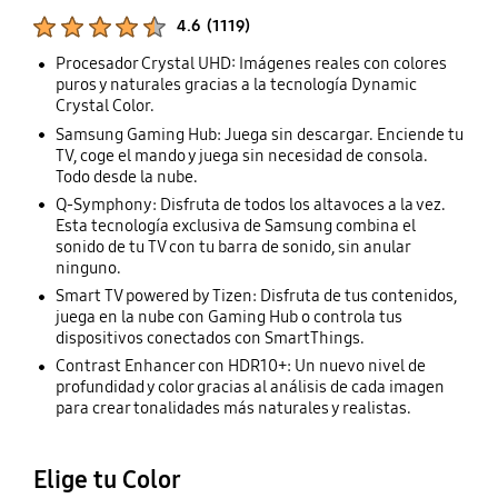
Calificaciones de productos :
4.6
(
1119
)
Número de valoraciones :
Procesador Crystal UHD: Imágenes reales con colores
puros y naturales gracias a la tecnología Dynamic
Crystal Color.
Samsung Gaming Hub: Juega sin descargar. Enciende tu
TV, coge el mando y juega sin necesidad de consola.
Todo desde la nube.
Q-Symphony: Disfruta de todos los altavoces a la vez.
Esta tecnología exclusiva de Samsung combina el
sonido de tu TV con tu barra de sonido, sin anular
ninguno.
Smart TV powered by Tizen: Disfruta de tus contenidos,
juega en la nube con Gaming Hub o controla tus
dispositivos conectados con SmartThings.
Contrast Enhancer con HDR10+: Un nuevo nivel de
profundidad y color gracias al análisis de cada imagen
para crear tonalidades más naturales y realistas.
Elige tu Color