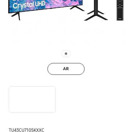
AR
khfm5akKL44
TU43CU7105KXXC