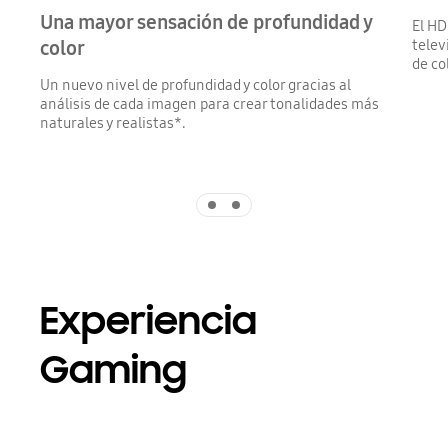
Una mayor sensación de profundidad y
El HD
telev
color
de co
Un nuevo nivel de profundidad y color gracias al
análisis de cada imagen para crear tonalidades más
naturales y realistas*.
Indicator 1
Indicator 2
Experiencia
Gaming