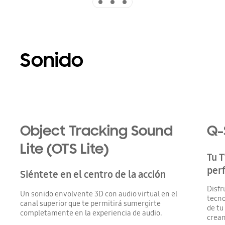
Sonido
Playing video
Object Tracking Sound
Q-
Lite (OTS Lite)
Tu T
per
Siéntete en el centro de la acción
Disfr
Un sonido envolvente 3D con audio virtual en el
tecno
canal superior que te permitirá sumergirte
de tu
completamente en la experiencia de audio.
crean