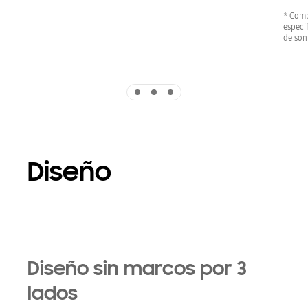
* Comp
especi
de son
Indicator 1
Indicator 2
Indicator 3
Diseño
Diseño sin marcos por 3
lados