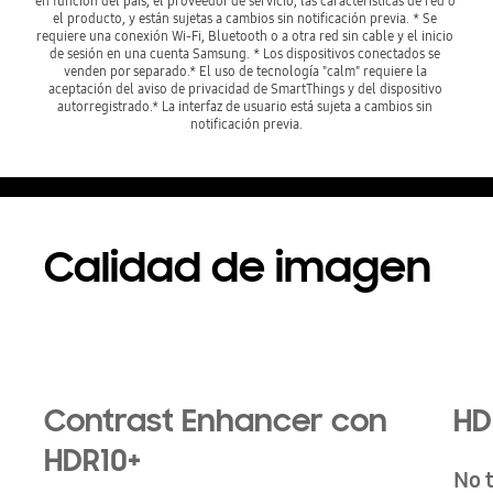
en función del país, el proveedor de servicio, las características de red o 
el producto, y están sujetas a cambios sin notificación previa. * Se 
requiere una conexión Wi-Fi, Bluetooth o a otra red sin cable y el inicio 
de sesión en una cuenta Samsung. * Los dispositivos conectados se 
venden por separado.* El uso de tecnología "calm" requiere la 
aceptación del aviso de privacidad de SmartThings y del dispositivo 
autorregistrado.* La interfaz de usuario está sujeta a cambios sin 
Calidad de imagen
Contrast Enhancer con
HD
HDR10+
No t