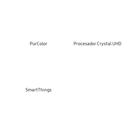
key features
PurColor
Procesador Crystal UHD
SmartThings