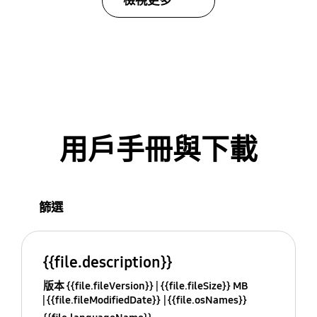
檢視更多
用戶手冊與下載
篩選
{{file.description}}
版本 {{file.fileVersion}}
{{file.fileSize}} MB
{{file.fileModifiedDate}}
{{file.osNames}}