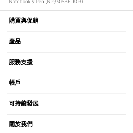
Notebook 9 Pen (NP930SBE-K03)
Footer Navigation
打開
購買與促銷
打開
產品
打開
服務支援
打開
帳戶
打開
可持續發展
打開
關於我們