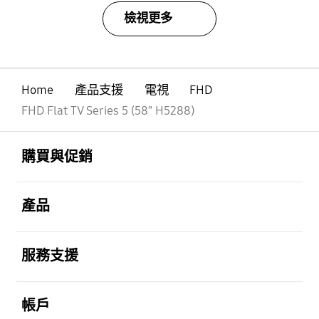
檢視更多
Home
產品支援
電視
FHD
FHD Flat TV Series 5 (58" H5288)
Footer Navigation
打開
購買與促銷
打開
產品
打開
服務支援
打開
帳戶