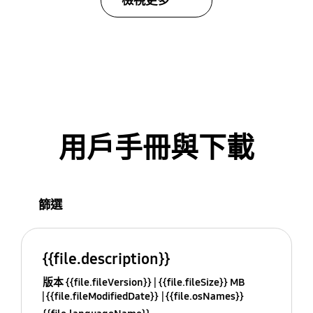
檢視更多
用戶手冊與下載
篩選
{{file.description}}
版本 {{file.fileVersion}}
{{file.fileSize}} MB
{{file.fileModifiedDate}}
{{file.osNames}}