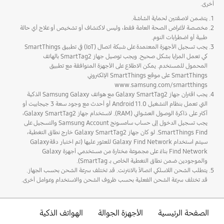
أخرى.
يتضمن لاصقتين لحماية الشاشة.
مخصصة لأغراض الصحة العامة فقط، وليس لاكتشاف أو تشخيص أو علاج أي حالة
طبية أو اضطرابات النوم.
يجب تسجيل الأجهزة المعتمدة على شبكة اتصال (IoT) في تطبيق SmartThings
كي تعمل المزايا بشكل صحيح. ويجب توصيل جهاز SmartTag2 بالهاتف
المحمول للمستخدم. يمكن الاطلاع على الأجهزة المتوافقة مع تطبيق
SmartThings على موقع SmartThings الإلكتروني
www.samsung.com/smartthings
يجب اقتران جهاز Galaxy SmartTag2 مع هواتف Samsung Galaxy الذكية
التي تعمل بنظام التشغيل Android 11.0 أو أحدث مع وجود سعة 3 جيجابيت أو
أكثر على ذاكرة الوصول العشوائي (RAM). لاستخدام جهاز Galaxy SmartTag2،
يجب تسجيل الدخول إلى حساب سامسونج Samsung Account والتسجيل على
SmartThings Find. لو كان جهاز Galaxy SmartTag2 خارج نطاق التغطية،
سيتم استخدام Galaxy Find Network للعثور عليها (تم اختبار دقةGalaxy
Find Network بناءً على مجموعة مختارة من مستخدمي أجهزة Galaxy
والموجودين ضمن نطاق التغطية الخاص بـ SmartTag).
يتطلب الشحن اللاسلكي اتصالاً بالانترنت. قد تختلف سرعة الشحن بحسب الجهاز.
قد تختلف سرعة الشحن الفعلية بحسب ظروف الشحن والاستخدام وعوامل أخرى.
الصفحة الرئيسية
الأجهزة الجوالة
الهواتف الذكية