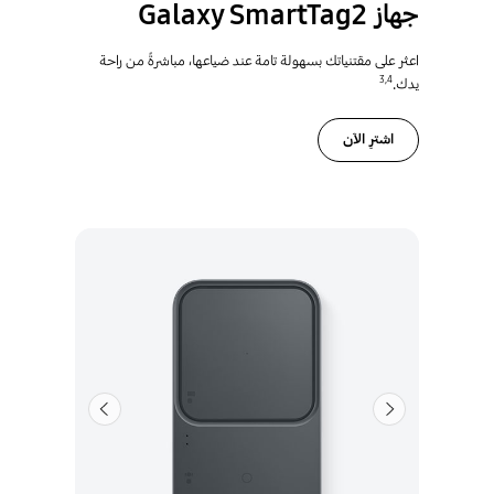
جهاز Galaxy SmartTag2
اعثر على مقتنياتك بسهولة تامة عند ضياعها، مباشرةً من راحة
3
,
4
يدك.
اشترِ الآن
السابق
التالي