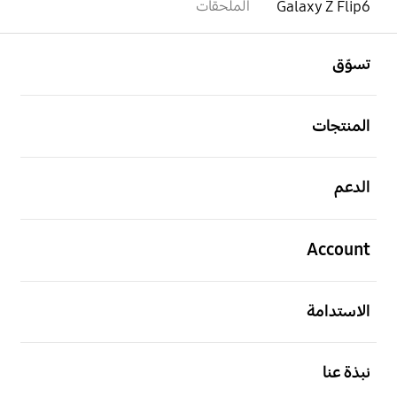
Galaxy Z Flip6
الملحقات
افتح
Footer Navigation
تسوّق
افتح
المنتجات
افتح
الدعم
افتح
Account
افتح
الاستدامة
افتح
نبذة عنا