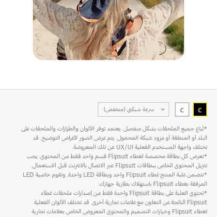
سرعة شبكتي (منخفض)
C
C
الشريحة
*تُباع جميع الملحقات بشكل منفصل. يعتمد توفر الألوان والطرازات والملحقات على
البلد أو المنطقة أو مزود شبكة المحمول. يتم عرض الصور لأغراض التوضيح. قد
تختلف واجهة المستخدم الفعلية UX/UI عن تلك المعروضة.
*تعرض كل بطاقة مخصصة لغطاء Flipsuit قسم واحد فقط من المحتوى. يجب
تنزيل المحتوى الخاص ببطاقات Flipsuit عبر الاتصال بالانترنت قبل الاستعمال.
*تتضمن علبة المنتج غطاء Flipsuit واحد وبطاقة LED واحدة. وتقوم خاصية LED
المرفقة بغطاء Flipsuit باستهلاك بطارية جهازك.
*تحتوي العلبة على بطاقة Flipsuit واحدة فقط من إصدارات ملحقات غطاء
Flipsuit الناتجة عن التعاون مع علامات تجارية أخرى. قد تختلف الألوان الفعلية
لغطاء Flipsuit وخيارات التصميم والمحتوى المعروض الخاص بعلامات تجارية