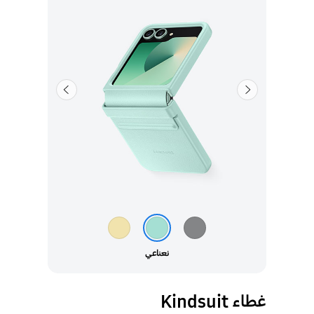
السابق
التالي
نعناعي
غطاء Kindsuit