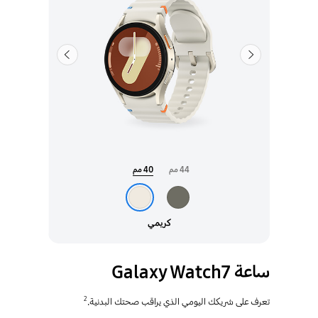
السابق
التالي
44 مم
40 مم
كريمي
ساعة Galaxy Watch7
2
تعرف على شريكك اليومي الذي يراقب صحتك البدنية.