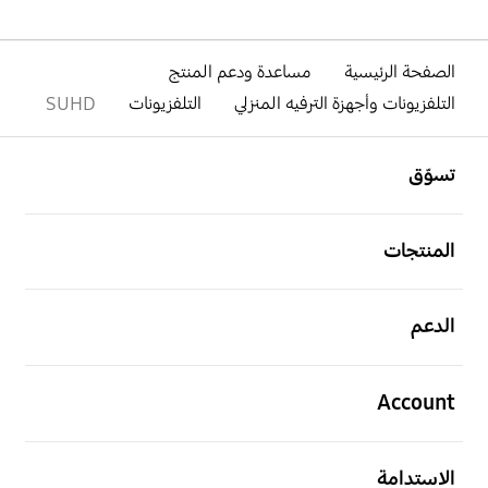
الصفحة الرئيسية
مساعدة ودعم المنتج
التلفزيونات وأجهزة الترفيه المنزلي
التلفزيونات
SUHD
افتح
Footer Navigation
تسوّق
افتح
المنتجات
افتح
الدعم
افتح
Account
افتح
الاستدامة