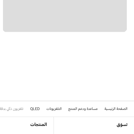
الصفحة الرئيسية
مساعدة ودعم المنتج
التلفزيونات
QLED
تلفزيون ذكي بدقة 4K من سلسلة QLED Q70D بحجم 55 بوصة [24
Footer Navigation
تسوّق
المنتجات