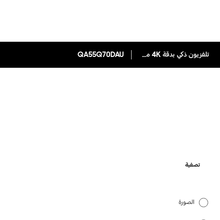
تلفزيون ذكي بدقة 4K من سلسلة QLED Q70D بحجم 55 بوصة [2024]
QA55Q70DAU
تصفية
الصورة