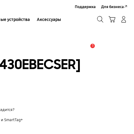
Поддержка
Для бизнеса
Поиск
Корзина
ые устройства
Аксессуары
Вход в систему/Регистрация
Поиск
3
Оповещение
430EBECSER]
садится?
 и SmartTag+