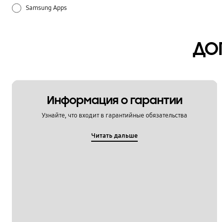
Samsung Apps
Батарея
ДО
Звук / Динамик / Микрофон
Использование
Настройка
Информация о гарантии
Узнайте, что входит в гарантийные обязательства
Питание / Зарядка
Читать дальше
Спецификации / Функции