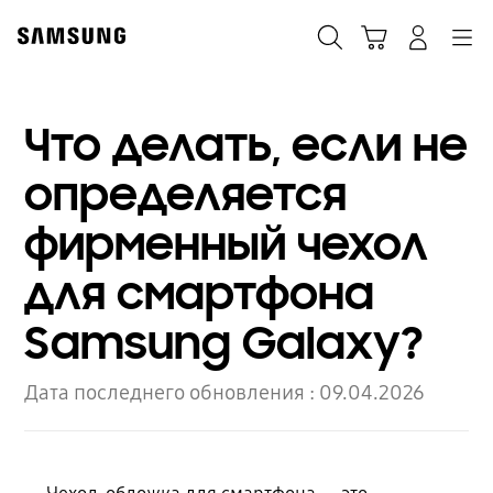
Skip
to
Поиск
Корзина
Navigation
Вход в систему
content
Что делать, если не
определяется
фирменный чехол
для смартфона
Samsung Galaxy?
Дата последнего обновления :
09.04.2026