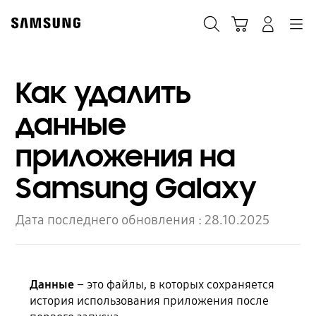
Skip
to
Поиск
Корзина
Navigation
Вход в систему
content
Как удалить
данные
приложения на
Samsung Galaxy
Дата последнего обновления :
28.10.2025
Данные
– это файлы, в которых сохраняется
история использования приложения после