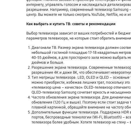
интернету, управлять голосом и наслаждаться детализиро
разрешении. Например, современный телевизор Samsung –
центр. Вы можете не только смотреть YouTube, Netflix, но и и
Как выбрать и купить ТВ: советы и рекомендации
Выбор телевизора зависит от ваших потребностей и бюджет
параметров телевизора, на которые стоит обратить внимани
Диагонали ТВ. Размер экрана телевизора должен соотве
небольшой гостиной площадью 17-18 квадратных метров
40-55 дюймов, а для просторного зала можно выбрать м
дюймов и больше.
Разрешение экрана телевизора. Современные телевиз
разрешение 4K и даже 8K, что обеспечивает невероятн
Тип матрицы телевизора: LED, OLED и QLED – основные
можно приобрести, избежав лишних трат, поскольку это
«телевизор цена – качество». OLED-телевизор отличает
QLED-телевизор Samsung сочетает яркость и насыщеннос
Частота обновления экрана телевизора. Для динамичных
обновления (120 Гц и выше). Поэтому если стоит задача
плавной картинкой, обращайте внимание на частоту обн
Дополнительные функции телевизора. Поддержка HDR в
портов, беспроводные технологии (Wi-Fi, Bluetooth) – в
телевизора более удобным. Хотите телевизор на стену –