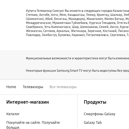
Купить Телевизор Самсунг Вы можете в следующих городах Казахстана
Степняк, Актобе, Алга, Жем, Кандыагаш, Темир, Хромтау, Шалкар, Эм
(Шамалган), Абай, Бесагаш, Жанадауир, Жанаталап, Жапек Батыр, Жар
Междуреченское, Мухаметжан Туймебаев, Нургиса Тлендиев, Отеген Бат
Серебрянск, Усть-Каменогорск, Шар, Шемонаиха, Семей, Аягоз, Курчат
Жезказган, Сатпаев, Аркалык, Житикара, Заречное, Костанай, Лисако
Павлодар, Экибастуз, Булаево, Каражал, Петропавловск, Сергеевка, 
Функциональные возможности и характеристики могут быть изменены
Некоторые функции Samsung Smart TV могут быть недоступны без пред
Home
Телевизоры
Все телевизоры
Footer Navigation
Интернет-магазин
Продукты
Каталог
Смартфоны Galaxy
Покупайте на сайте. Получайте
Galaxy Tab
больше.