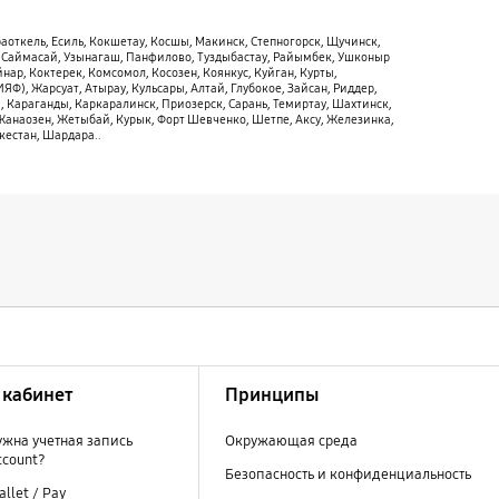
аоткель, Есиль, Кокшетау, Косшы, Макинск, Степногорск, Щучинск,
а, Саймасай, Узынагаш, Панфилово, Туздыбастау, Райымбек, Ушконыр
ар, Коктерек, Комсомол, Косозен, Коянкус, Куйган, Курты,
Ф), Жарсуат, Атырау, Кульсары, Алтай, Глубокое, Зайсан, Риддер,
ш, Караганды, Каркаралинск, Приозерск, Сарань, Темиртау, Шахтинск,
 Жанаозен, Жетыбай, Курык, Форт Шевченко, Шетпе, Аксу, Железинка,
кестан, Шардара..
кабинет
Принципы
ужна учетная запись
Окружающая среда
ccount?
Безопасность и конфиденциальность
llet / Pay