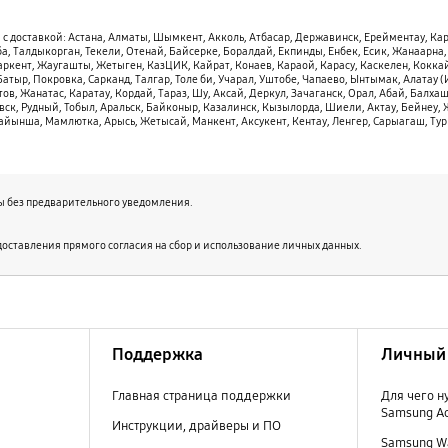
 c доставкой: Астана, Алматы, Шымкент, Акколь, Атбасар, Державинск, Ерейментау, Кар
ба, Талдыкорган, Текели, Отенай, Байсерке, Боралдай, Екпинды, Енбек, Есик, Жанаарн
кент, Жаугашты, Жетыген, КазЦИК, Кайрат, Конаев, Караой, Карасу, Каскелен, Коккайн
ыр, Покровка, Сарканд, Талгар, Толе би, Учарал, Уштобе, Чапаево, Ынтымак, Алатау (ИЯ
ов, Жанатас, Каратау, Кордай, Тараз, Шу, Аксай, Деркул, Зачаганск, Орал, Абай, Балха
вск, Рудный, Тобыл, Аральск, Байконыр, Казалинск, Кызылорда, Шиели, Актау, Бейнеу,
Тайынша, Мамлютка, Арысь, Жетысай, Манкент, Аксукент, Кентау, Ленгер, Сарыагаш, Тур
 без предварительного уведомления.
оставления прямого согласия на сбор и использование личных данных.
Поддержка
Личный 
Главная страница поддержки
Для чего н
Samsung A
Инструкции, драйверы и ПО
Samsung Wa