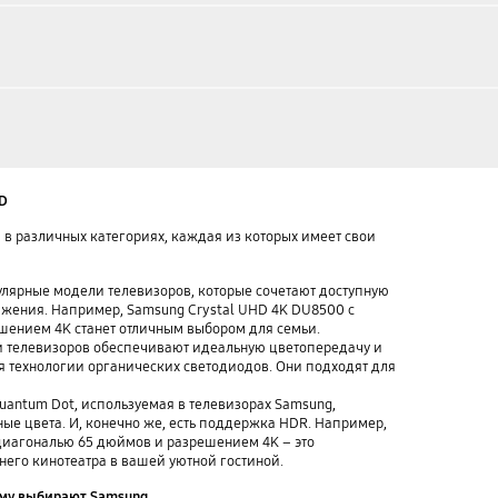
ED
в различных категориях, каждая из которых имеет свои
улярные модели телевизоров, которые сочетают доступную
ажения. Например, Samsung Crystal UHD 4K DU8500 с
ением 4K станет отличным выбором для семьи.
и телевизоров обеспечивают идеальную цветопередачу и
я технологии органических светодиодов. Они подходят для
uantum Dot, используемая в телевизорах Samsung,
ые цвета. И, конечно же, есть поддержка HDR. Например,
диагональю 65 дюймов и разрешением 4K – это
его кинотеатра в вашей уютной гостиной.
ему выбирают Samsung