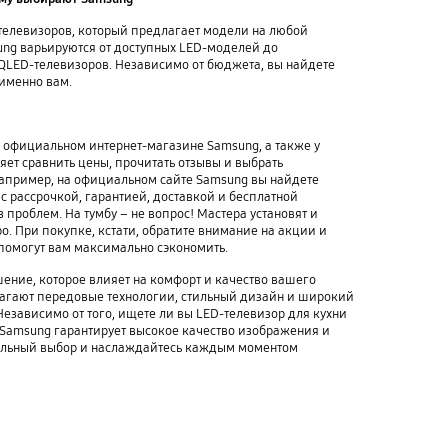
телевизоров, который предлагает модели на любой
ng варьируются от доступных LED-моделей до
QLED-телевизоров. Независимо от бюджета, вы найдете
 именно вам.
 официальном интернет-магазине Samsung, а также у
ет сравнить цены, прочитать отзывы и выбрать
апример, на официальном сайте Samsung вы найдете
с рассрочкой, гарантией, доставкой и бесплатной
з проблем. На тумбу – не вопрос! Мастера установят и
о. При покупке, кстати, обратите внимание на акции и
 помогут вам максимально сэкономить.
шение, которое влияет на комфорт и качество вашего
лагают передовые технологии, стильный дизайн и широкий
езависимо от того, ищете ли вы LED-телевизор для кухни
 Samsung гарантирует высокое качество изображения и
ильный выбор и наслаждайтесь каждым моментом