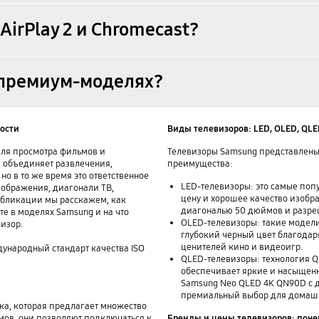
irPlay 2 и Chromecast?
в премиум‑моделях?
ности
Виды телевизоров: LED, OLED, QL
 для просмотра фильмов и
Телевизоры Samsung представлены 
 объединяет развлечения,
преимущества:
но в то же время это ответственное
LED-телевизоры: это самые поп
зображения, диагонали ТВ,
цену и хорошее качество изобр
публикации мы расскажем, как
диагональю 50 дюймов и разреш
те в моделях Samsung и на что
OLED-телевизоры: такие модел
изор.
глубокий черный цвет благодар
ценителей кино и видеоигр.
ународный стандарт качества ISO
QLED-телевизоры: технология Q
обеспечивает яркие и насыщенн
Samsung Neo QLED 4K QN90D с 
премиальный выбор для домашн
ка, которая предлагает множество
мов, они позволяют подключаться к
Бренды и цены телевизоров: поч