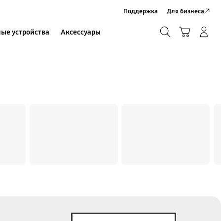
Поддержка
Для бизнеса
Поиск
Корзина
ые устройства
Аксессуары
Вход в систему/Регистрация
Поиск