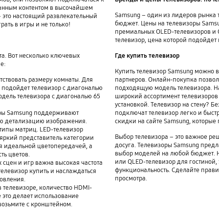
ванным контентом в высочайшем
Samsung – один из лидеров рынка 
 это настоящий развлекательный
бюджет. Цены на телевизоры Samsu
грать в игры и не только!
премиальных OLED-телевизоров и 
телевизор, цена которой подойдет
а. Вот несколько ключевых
Где купить телевизор
е:
Купить телевизор Samsung можно в
тствовать размеру комнаты. Для
партнеров. Онлайн-покупка позволя
 подойдет телевизор с диагональю
подходящую модель телевизора. Н
одель телевизора с диагональю 65
широкий ассортимент телевизоров 
установкой. Телевизор на стену? Бе
оры Samsung поддерживают
подключат телевизор легко и быстр
ую детализацию изображения.
скидки на сайте Samsung, которые
 типы матриц. LED-телевизор
Выбор телевизора – это важное ре
 яркий представитель категории
досуга. Телевизоры Samsung пред
ся идеальной цветопередачей, а
выбор моделей на любой бюджет. Н
ть цветов.
или QLED-телевизор для гостиной,
 сцен и игр важна высокая частота
функциональность. Сделайте прав
 телевизор купить и наслаждаться
просмотра.
овления.
 телевизоре, количество HDMI-
се это делает использование
 возьмите с кронштейном.