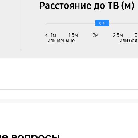
Расстояние до ТВ (м)
1м
1.5м
2м
2.5м
3
ые вопросы