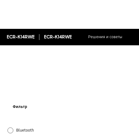
ECR-K14RWE
ECR-K14RWE
Решения и советы
Фильтр
Bluetooth