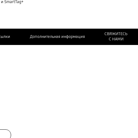
 и SmartTag+
СВЯЖИТЕСЬ
сылки
Дополнительная информация
С НАМИ