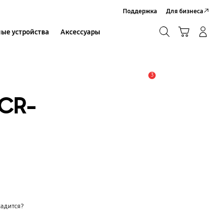
Поддержка
Для бизнеса
Поиск
Корзина
ые устройства
Аксессуары
Вход в систему/Регистрация
Поиск
3
Оповещение
CR-
садится?