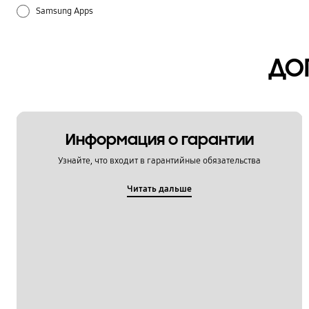
Samsung Apps
Батарея
ДО
Звук / Динамик / Микрофон
Использование
Настройка
Информация о гарантии
Узнайте, что входит в гарантийные обязательства
Питание / Зарядка
Читать дальше
Спецификации / Функции