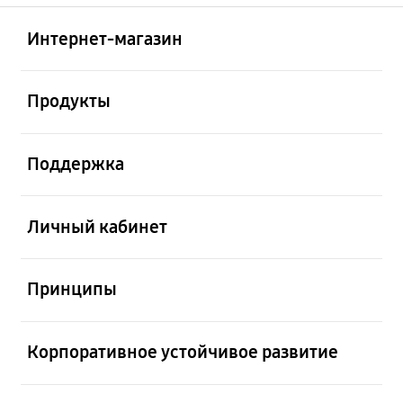
Открыто
Footer Navigation
Интернет-магазин
Открыто
Продукты
Открыто
Поддержка
Открыто
Личный кабинет
Открыто
Принципы
Открыто
Корпоративное устойчивое развитие