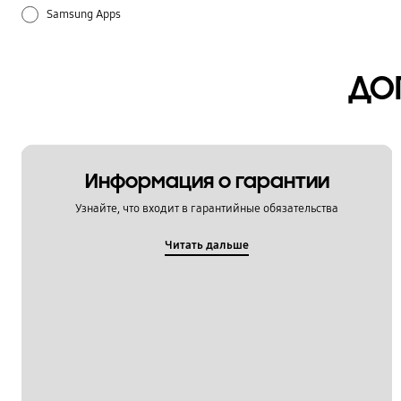
Samsung Apps
Батарея
ДО
Звук / Динамик / Микрофон
Использование
Настройка
Информация о гарантии
Узнайте, что входит в гарантийные обязательства
Питание / Зарядка
Читать дальше
Спецификации / Функции