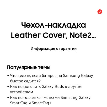
3
Оповещение
Чехол-накладка
Leather Cover, Note20
Ultra [EF-VN985LBEGRU]
Информация о гарантии
Популярные темы
Что делать, если батарея на Samsung Galaxy
быстро садится?
Как подключить Galaxy Buds к другим
устройствам
Как пользоваться метками Samsung Galaxy
SmartTag и SmartTag+