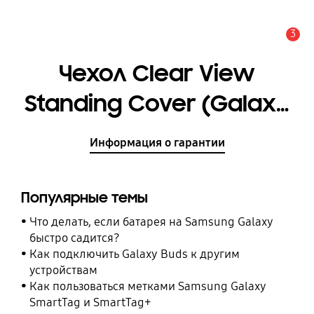
3
Оповещение
Чехол Clear View
Standing Cover (Galaxy
S8+) [EF-ZG955CFEGRU]
Информация о гарантии
Популярные темы
Что делать, если батарея на Samsung Galaxy
быстро садится?
Как подключить Galaxy Buds к другим
устройствам
Как пользоваться метками Samsung Galaxy
SmartTag и SmartTag+