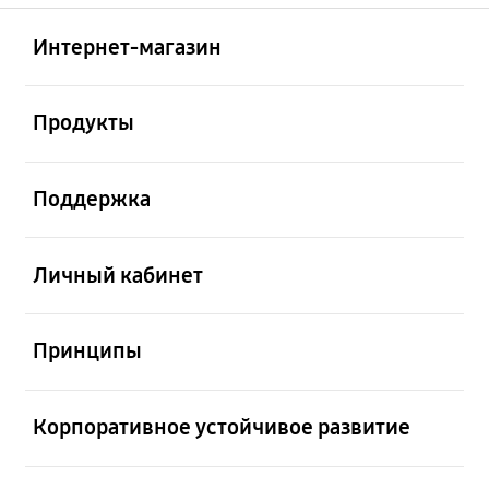
Открыто
Footer Navigation
Интернет-магазин
Открыто
Продукты
Открыто
Поддержка
Открыто
Личный кабинет
Открыто
Принципы
Открыто
Корпоративное устойчивое развитие