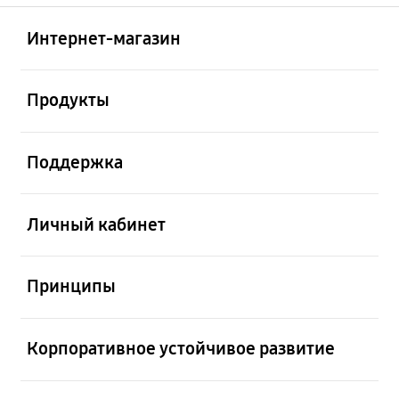
Открыто
Footer Navigation
Интернет-магазин
Открыто
Продукты
Открыто
Поддержка
Открыто
Личный кабинет
Открыто
Принципы
Открыто
Корпоративное устойчивое развитие