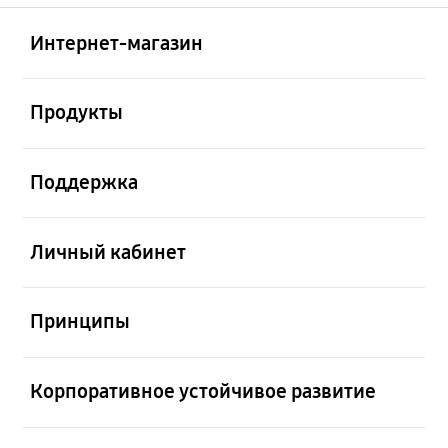
Открыто
Footer Navigation
Интернет-магазин
Открыто
Продукты
Открыто
Поддержка
Открыто
Личный кабинет
Открыто
Принципы
Открыто
Корпоративное устойчивое развитие