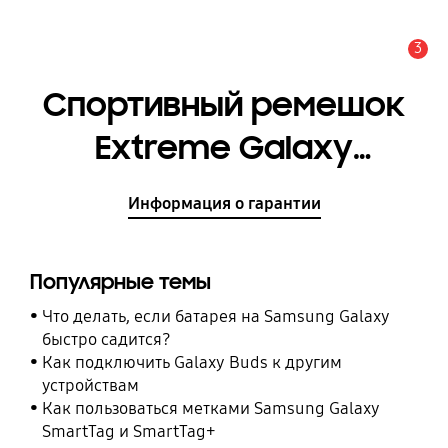
3
Оповещение
Спортивный ремешок
Extreme Galaxy
Watch4, M/L [ET-
Информация о гарантии
SXR87LWEGRU]
Популярные темы
Что делать, если батарея на Samsung Galaxy
быстро садится?
Как подключить Galaxy Buds к другим
устройствам
Как пользоваться метками Samsung Galaxy
SmartTag и SmartTag+