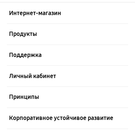
Открыто
Footer Navigation
Интернет-магазин
Открыто
Продукты
Открыто
Поддержка
Открыто
Личный кабинет
Открыто
Принципы
Открыто
Корпоративное устойчивое развитие