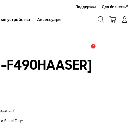
Поддержка
Для бизнеса
Поиск
Корзина
ые устройства
Аксессуары
Вход в систему/Регистрация
Поиск
3
Оповещение
H-F490HAASER]
садится?
 и SmartTag+