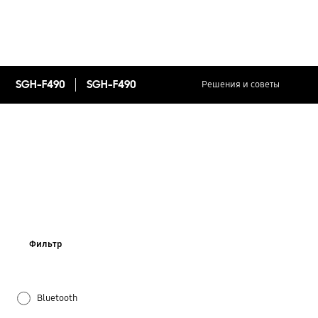
SGH-F490
SGH-F490
Решения и советы
Фильтр
Bluetooth