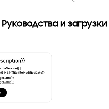
Руководства и загрузки
escription}}
e.fileVersion}}
ze}} MB
{{file.fileModifiedDate}}
mes}}
uageName}}
uageName}}
ь