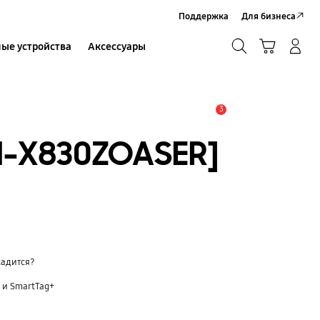
Поддержка
Для бизнеса
Поиск
Корзина
ые устройства
Аксессуары
Вход в систему/Регистрация
Поиск
3
Оповещение
H-X830ZOASER]
садится?
 и SmartTag+