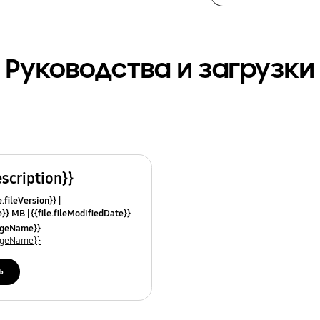
Руководства и загрузки
escription}}
e.fileVersion}}
ze}} MB
{{file.fileModifiedDate}}
mes}}
uageName}}
uageName}}
ь