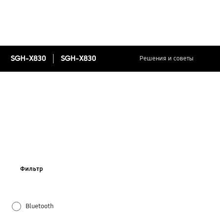
SGH-X830
SGH-X830
Решения и советы
Фильтр
Bluetooth