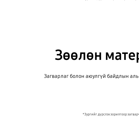
Зөөлөн мате
Загварлаг болон аюулгүй байдлын аль а
*Зургийг дүрслэх зорилгоор загвар