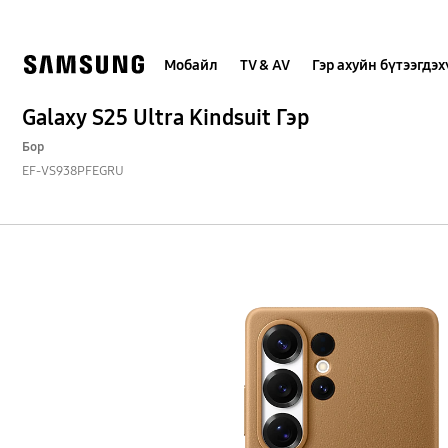
Skip
to
content
Мобайл
TV & AV
Гэр ахуйн бүтээгдэ
Galaxy S25 Ultra Kindsuit Гэр
Бор
EF-VS938PFEGRU