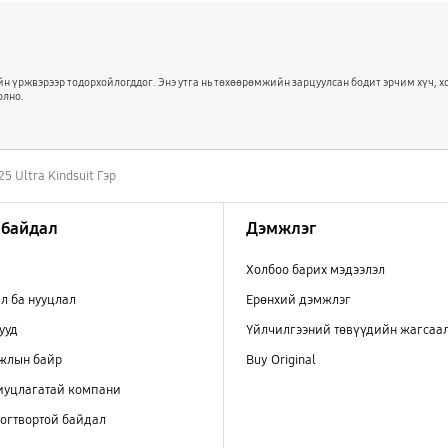
йн үржвэрээр тодорхойлогддог. Энэ утга нь төхөөрөмжийн зарцуулсан бодит эрчим хүч,
олно.
25 Ultra Kindsuit Гэр
 байдал
Дэмжлэг
Холбоо барих мэдээлэл
л ба нууцлал
Ерөнхий дэмжлэг
ууд
Үйлчилгээний төвүүдийн жагсаа
ажлын байр
Buy Original
иуцлагатай компани
огтвортой байдал