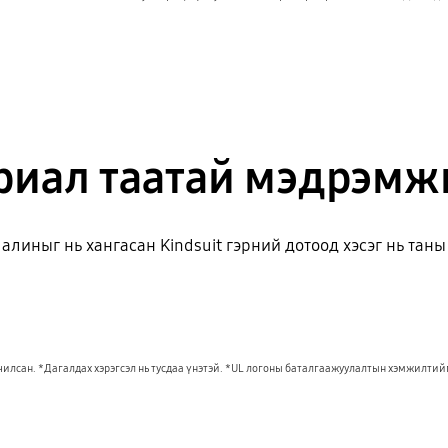
риал таатай мэдрэмжи
линыг нь хангасан Kindsuit гэрний дотоод хэсэг нь таны
чилсан. *Дагалдах хэрэгсэл нь тусдаа үнэтэй. *UL логоны баталгаажуулалтын хэмжилтий