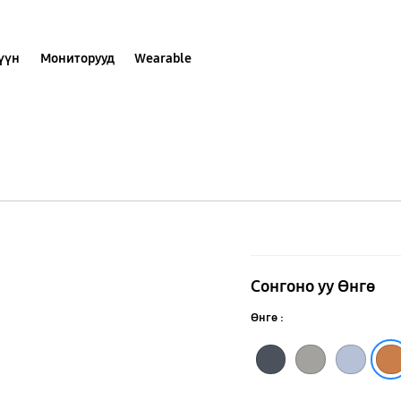
хүүн
Мониторууд
Wearable
Galaxy
S25
Сонгоно уу Өнгө
Ultra
Өнгө :
Kindsuit
Хар
Саарал
Бор
Гэр
Цайвар цэнхэр