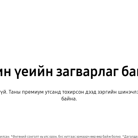
н үеийн загварлаг б
гүй. Таны премиум утсанд тохирсон дээд зэргийн шинэч
байна.
лсан. *Өнгөний сонголт нь улс орон, бүс нутгаас хамаарч өөр өөр байж болно. *Дагалдах