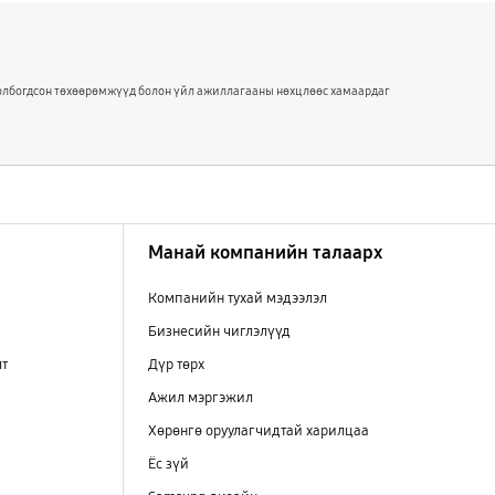
 холбогдсон төхөөрөмжүүд болон үйл ажиллагааны нөхцлөөс хамаардаг
Манай компанийн талаарх
Компанийн тухай мэдээлэл
Бизнесийн чиглэлүүд
лт
Дүр төрх
Ажил мэргэжил
Хөрөнгө оруулагчидтай харилцаа
Ёс зүй