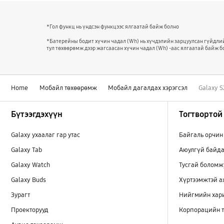
*Гол функц нь үндсэн функцээс ялгаатай байж болно
*Батерейны бодит хүчин чадал (Wh) нь хүчдэлийн зарцуулсан гүйдли
тул төхөөрөмж дээр жагсаасан хүчин чадал (Wh) -аас ялгаатай байж б
Home
Мобайл төхөөрөмж
Мобайл дагалдах хэрэгсэл
Galaxy S
Footer Navigation
Бүтээгдэхүүн
Тогтвортой
Galaxy ухаалаг гар утас
Байгаль орчин
Galaxy Tab
Аюулгүй байда
Galaxy Watch
Тусгай боломж
Galaxy Buds
Хүртээмжтэй 
Зурагт
Нийгмийн хар
Проекторууд
Корпорацийн т