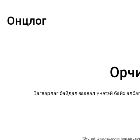
Онцлог
Орчи
Загварлаг байдал заавал үнэтэй байх алба
*Зургийг дүрслэх зорилгоор загварчи