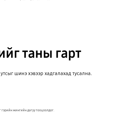
йг таны гарт
 утсыг шинэ хэвээр хадгалахад тусална.
г гэрийн жингийн дагуу тооцоолдог.