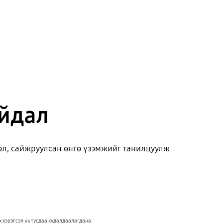
айдал
лэл, сайжруулсан өнгө үзэмжийг танилцуулж
 хэрэгсэл нь тусдаа худалдаалагдана.