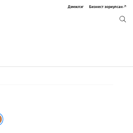
Дэмжлэг
Бизнест зориулсан
Хайх
Хайх