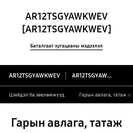
AR12TSGYAWKWEV
[AR12TSGYAWKWEV]
Баталгаат хугацааны мэдээлэл
AR12TSGYAWKWEV
AR12TSGYAWKWEV
Шийдэл ба зөвлөмжүүд
Гарын авлага, татаж а
Гарын авлага, татаж