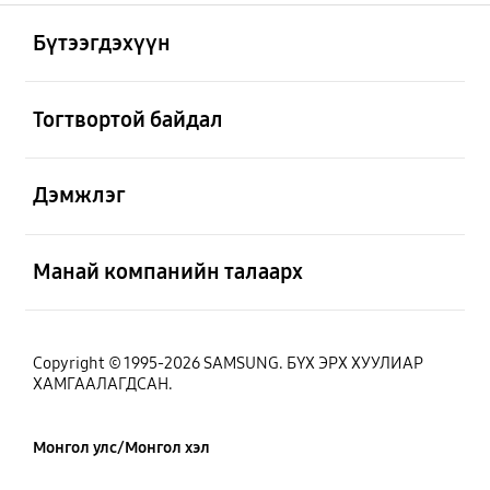
Нээх
Footer Navigation
Бүтээгдэхүүн
Нээх
Тогтвортой байдал
Нээх
Дэмжлэг
Нээх
Манай компанийн талаарх
Copyright © 1995-2026 SAMSUNG. БҮХ ЭРХ ХУУЛИАР
ХАМГААЛАГДСАН.
Монгол улс/Монгол хэл