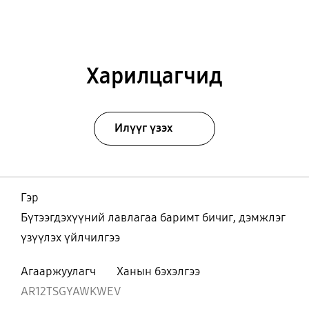
Харилцагчид
Илүүг үзэх
Гэр
Бүтээгдэхүүний лавлагаа баримт бичиг, дэмжлэг
үзүүлэх үйлчилгээ
Агааржуулагч
Ханын бэхэлгээ
AR12TSGYAWKWEV