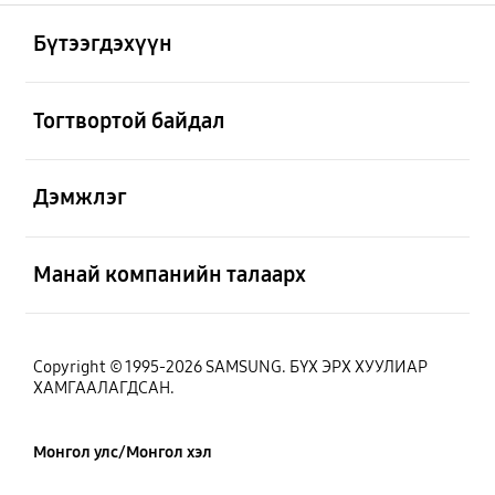
Нээх
Footer Navigation
Бүтээгдэхүүн
Нээх
Тогтвортой байдал
Нээх
Дэмжлэг
Нээх
Манай компанийн талаарх
Copyright © 1995-2026 SAMSUNG. БҮХ ЭРХ ХУУЛИАР
ХАМГААЛАГДСАН.
Монгол улс/Монгол хэл