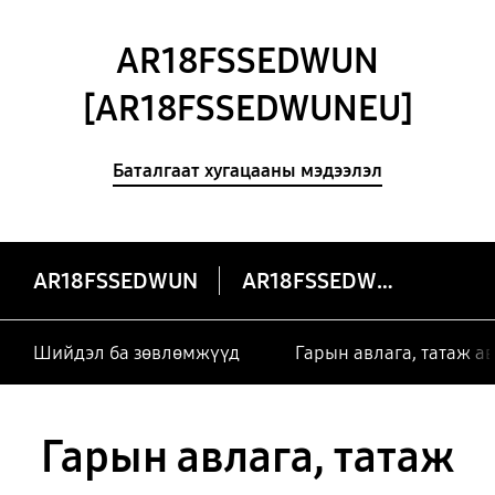
AR18FSSEDWUN
[AR18FSSEDWUNEU]
Баталгаат хугацааны мэдээлэл
AR18FSSEDWUN
AR18FSSEDWUN
Шийдэл ба зөвлөмжүүд
Гарын авлага, татаж а
Гарын авлага, татаж