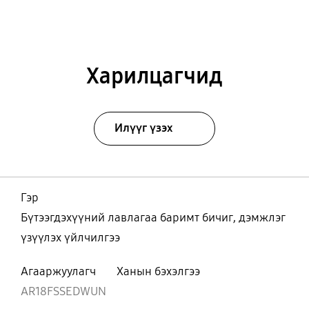
Харилцагчид
Илүүг үзэх
Гэр
Бүтээгдэхүүний лавлагаа баримт бичиг, дэмжлэг
үзүүлэх үйлчилгээ
Агааржуулагч
Ханын бэхэлгээ
AR18FSSEDWUN