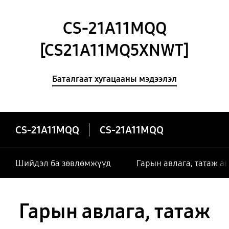
CS-21A11MQQ
[CS21A11MQ5XNWT]
Баталгаат хугацааны мэдээлэл
CS-21A11MQQ
CS-21A11MQQ
Шийдэл ба зөвлөмжүүд
Гарын авлага, татаж а
Гарын авлага, татаж