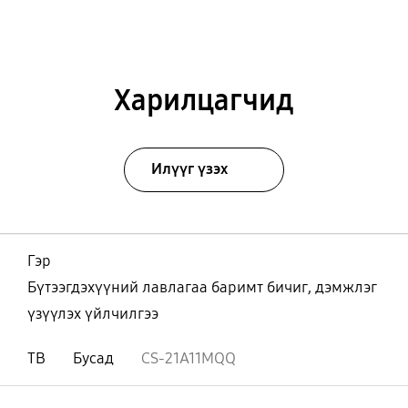
Харилцагчид
Илүүг үзэх
Гэр
Бүтээгдэхүүний лавлагаа баримт бичиг, дэмжлэг
үзүүлэх үйлчилгээ
ТВ
Бусад
CS-21A11MQQ
Нээх
Footer Navigation