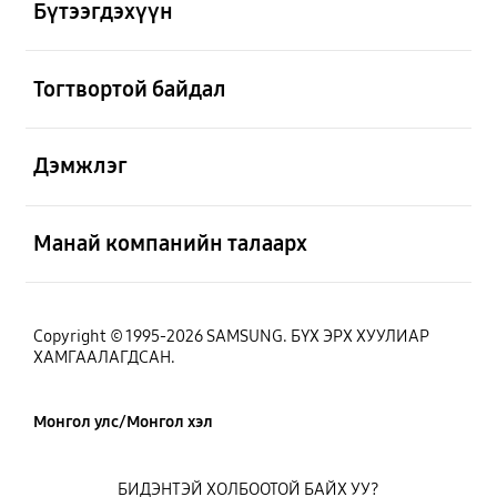
Бүтээгдэхүүн
Нээх
Тогтвортой байдал
Нээх
Дэмжлэг
Нээх
Манай компанийн талаарх
Copyright © 1995-2026 SAMSUNG. БҮХ ЭРХ ХУУЛИАР
ХАМГААЛАГДСАН.
Монгол улс/Монгол хэл
БИДЭНТЭЙ ХОЛБООТОЙ БАЙХ УУ?