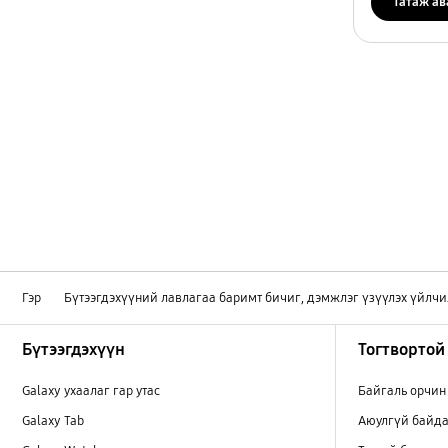
Татаж ав
Гэр
Бүтээгдэхүүний лавлагаа баримт бичиг, дэмжлэг үзүүлэх үйлчи
Footer Navigation
Бүтээгдэхүүн
Тогтвортой
Galaxy ухаалаг гар утас
Байгаль орчин
Galaxy Tab
Аюулгүй байда