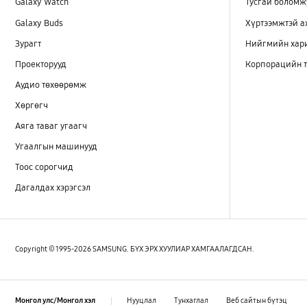
Galaxy Watch
Тусгай боломж
Galaxy Buds
Хүртээмжтэй 
Зурагт
Нийгмийн хар
Проекторууд
Корпорацийн т
Аудио төхөөрөмж
Хөргөгч
Аяга таваг угаагч
Угаалгын машинууд
Тоос сорогчид
Дагалдах хэрэгсэл
Copyright © 1995-2026 SAMSUNG. БҮХ ЭРХ ХУУЛИАР ХАМГААЛАГДСАН.
Нууцлал
Тунхаглал
Веб сайтын бүтэц
Монгол улс/Монгол хэл