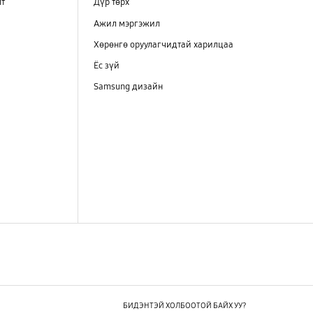
лт
Дүр төрх
Ажил мэргэжил
Хөрөнгө оруулагчидтай харилцаа
Ёс зүй
Samsung дизайн
БИДЭНТЭЙ ХОЛБООТОЙ БАЙХ УУ?