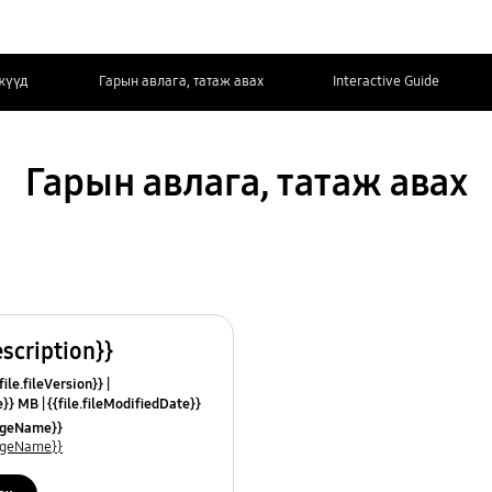
жүүд
Гарын авлага, татаж авах
Interactive Guide
Гарын авлага, татаж авах
escription}}
ile.fileVersion}}
ze}} MB
{{file.fileModifiedDate}}
mes}}
uageName}}
uageName}}