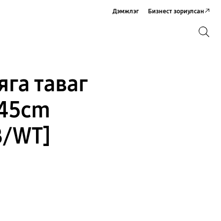
Дэмжлэг
Бизнест зориулсан
Хайх
Хайх
яга таваг
 45cm
/WT]