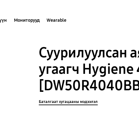
хүүн
Мониторууд
Wearable
Суурилуулсан а
угаагч Hygiene
[DW50R4040BB
Баталгаат хугацааны мэдээлэл