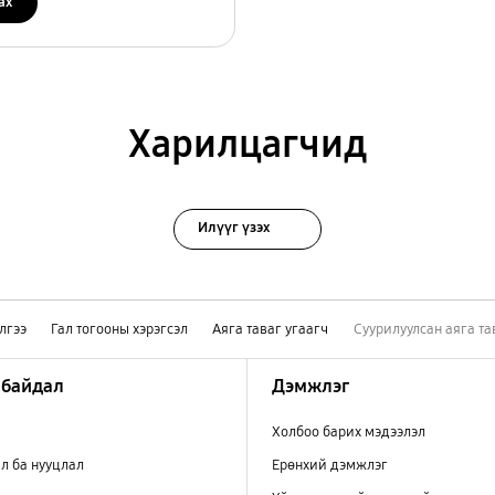
ах
Харилцагчид
Илүүг үзэх
лгээ
Гал тогооны хэрэгсэл
Аяга таваг угаагч
Суурилуулсан аяга та
 байдал
Дэмжлэг
Холбоо барих мэдээлэл
л ба нууцлал
Ерөнхий дэмжлэг