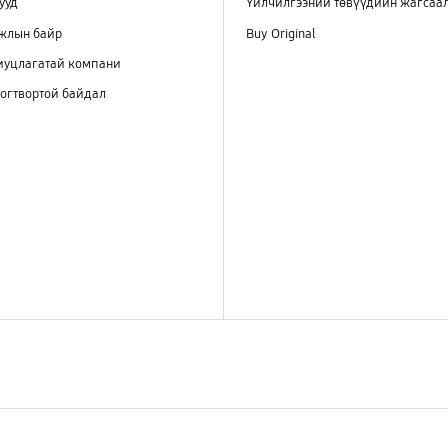
ууд
Үйлчилгээний төвүүдийн жагсаа
ажлын байр
Buy Original
иуцлагатай компани
огтвортой байдал