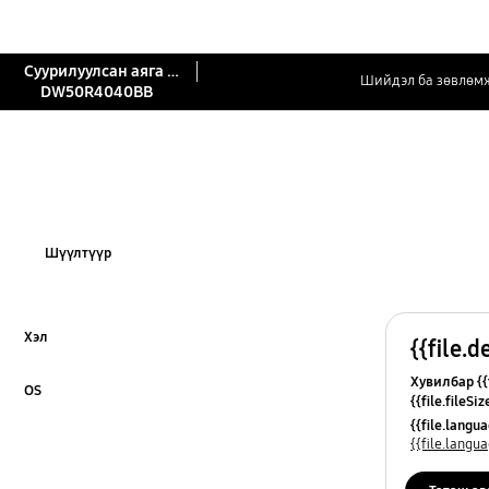
Суурилуулсан аяга таваг угаагч Hygiene 45cm
Шийдэл ба зөвлөм
DW50R4040BB
Шүүлтүүр
Хэл
{{file.d
Click to Expand
Хувилбар {{f
OS
{{file.fileSi
Click to Expand
{{file.osNa
{{file.lang
{{file.lang