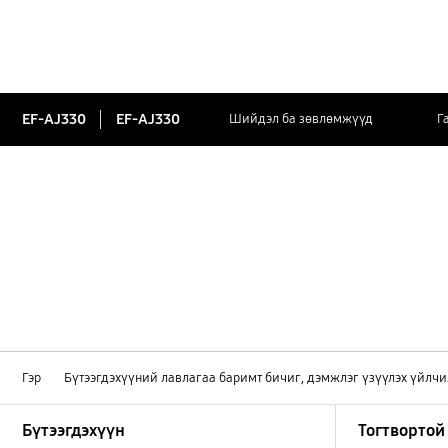
EF-AJ330
EF-AJ330
Шийдэл ба зөвлөмжүүд
Г
Гэр
Бүтээгдэхүүний лавлагаа баримт бичиг, дэмжлэг үзүүлэх үйлчи
Footer Navigation
Бүтээгдэхүүн
Тогтвортой