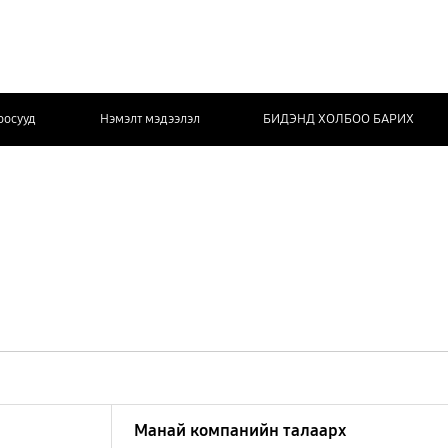
оосууд
Нэмэлт мэдээлэл
БИДЭНД ХОЛБОО БАРИХ
Манай компанийн талаарх