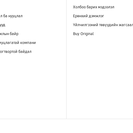
Холбоо барих мэдээлэл
л ба нууцлал
Ерөнхий дэмжлэг
ууд
Үйлчилгээний төвүүдийн жагсаа
ажлын байр
Buy Original
иуцлагатай компани
огтвортой байдал