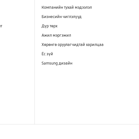
Компанийн тухай мэдээлэл
Бизнесийн чиглэлүүд
лт
Дүр төрх
Ажил мэргэжил
Хөрөнгө оруулагчидтай харилцаа
Ёс зүй
Samsung дизайн