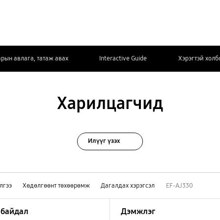
арын авлага, татаж авах
Interactive Guide
Хэрэгтэй холб
Харилцагчид
Илүүг үзэх
лгээ
Хөдөлгөөнт төхөөрөмж
Дагалдах хэрэгсэл
EF-AJ330
 байдал
Дэмжлэг