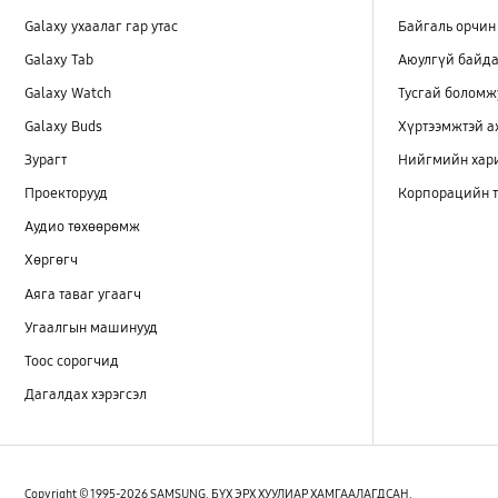
Galaxy ухаалаг гар утас
Байгаль орчин
Galaxy Tab
Аюулгүй байда
Galaxy Watch
Тусгай боломж
Galaxy Buds
Хүртээмжтэй 
Зурагт
Нийгмийн хар
Проекторууд
Корпорацийн т
Аудио төхөөрөмж
Хөргөгч
Аяга таваг угаагч
Угаалгын машинууд
Тоос сорогчид
Дагалдах хэрэгсэл
Copyright © 1995-2026 SAMSUNG. БҮХ ЭРХ ХУУЛИАР ХАМГААЛАГДСАН.