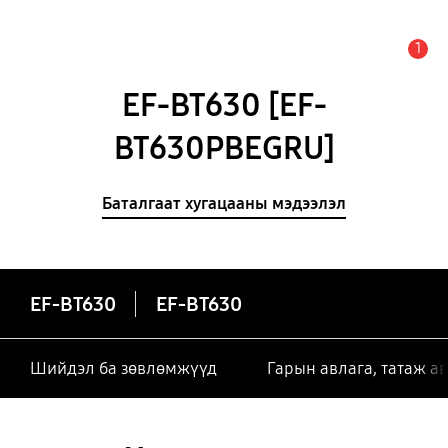
1
Анхааруулга
EF-BT630 [EF-
BT630PBEGRU]
Баталгаат хугацааны мэдээлэл
EF-BT630
EF-BT630
Шийдэл ба зөвлөмжүүд
Гарын авлага, татаж а