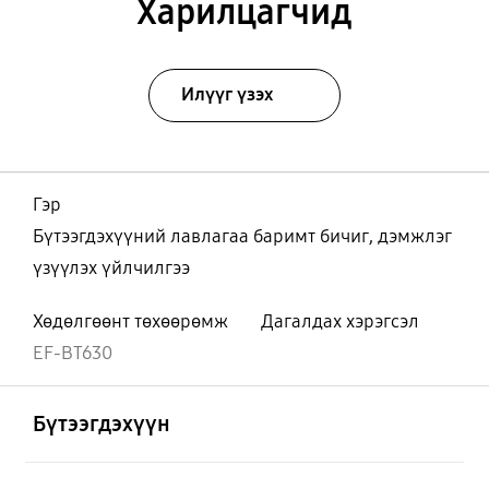
Харилцагчид
Илүүг үзэх
Гэр
Бүтээгдэхүүний лавлагаа баримт бичиг, дэмжлэг
үзүүлэх үйлчилгээ
Хөдөлгөөнт төхөөрөмж
Дагалдах хэрэгсэл
EF-BT630
Нээх
Footer Navigation
Бүтээгдэхүүн
Нээх