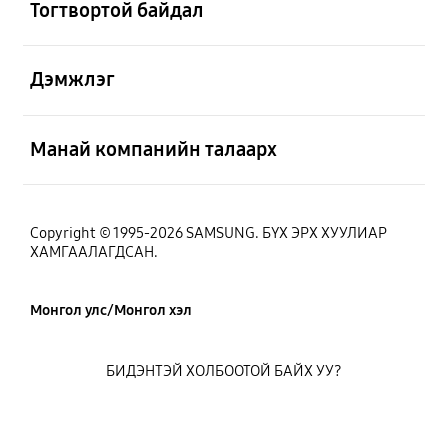
Тогтвортой байдал
Нээх
Дэмжлэг
Нээх
Манай компанийн талаарх
Copyright © 1995-2026 SAMSUNG. БҮХ ЭРХ ХУУЛИАР
ХАМГААЛАГДСАН.
Монгол улс/Монгол хэл
БИДЭНТЭЙ ХОЛБООТОЙ БАЙХ УУ?