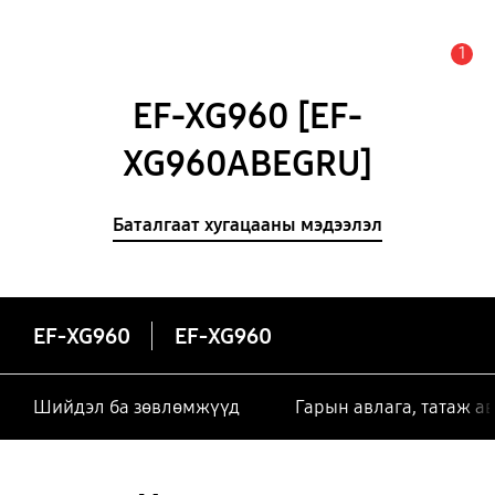
1
Анхааруулга
EF-XG960 [EF-
XG960ABEGRU]
Баталгаат хугацааны мэдээлэл
EF-XG960
EF-XG960
Шийдэл ба зөвлөмжүүд
Гарын авлага, татаж а