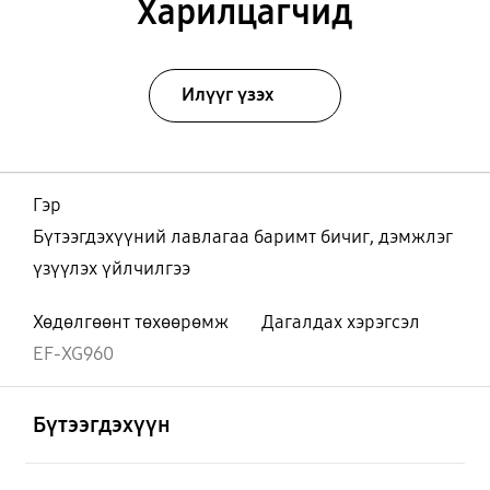
Харилцагчид
Илүүг үзэх
Гэр
Бүтээгдэхүүний лавлагаа баримт бичиг, дэмжлэг
үзүүлэх үйлчилгээ
Хөдөлгөөнт төхөөрөмж
Дагалдах хэрэгсэл
EF-XG960
Нээх
Footer Navigation
Бүтээгдэхүүн
Нээх