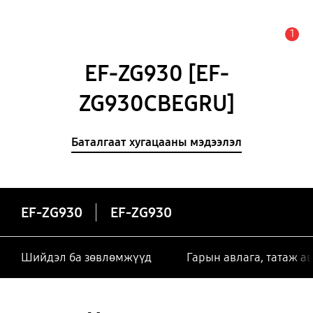
1
Анхааруулга
EF-ZG930 [EF-
ZG930CBEGRU]
Баталгаат хугацааны мэдээлэл
EF-ZG930
EF-ZG930
Шийдэл ба зөвлөмжүүд
Гарын авлага, татаж а