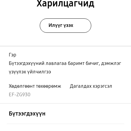
Харилцагчид
Илүүг үзэх
Гэр
Бүтээгдэхүүний лавлагаа баримт бичиг, дэмжлэг
үзүүлэх үйлчилгээ
Хөдөлгөөнт төхөөрөмж
Дагалдах хэрэгсэл
EF-ZG930
Нээх
Footer Navigation
Бүтээгдэхүүн
Нээх