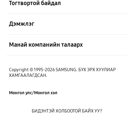
Тогтвортой байдал
Нээх
Дэмжлэг
Нээх
Манай компанийн талаарх
Copyright © 1995-2026 SAMSUNG. БҮХ ЭРХ ХУУЛИАР
ХАМГААЛАГДСАН.
Монгол улс/Монгол хэл
БИДЭНТЭЙ ХОЛБООТОЙ БАЙХ УУ?