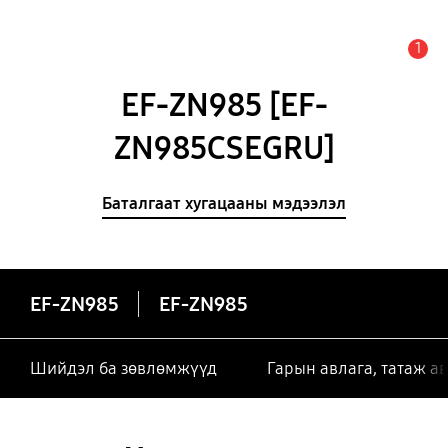
1
Анхааруулга
EF-ZN985 [EF-
ZN985CSEGRU]
Баталгаат хугацааны мэдээлэл
EF-ZN985
EF-ZN985
Шийдэл ба зөвлөмжүүд
Гарын авлага, татаж а