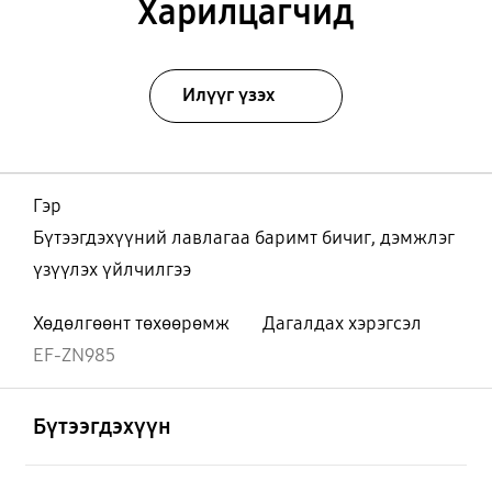
Харилцагчид
Илүүг үзэх
Гэр
Бүтээгдэхүүний лавлагаа баримт бичиг, дэмжлэг
үзүүлэх үйлчилгээ
Хөдөлгөөнт төхөөрөмж
Дагалдах хэрэгсэл
EF-ZN985
Нээх
Footer Navigation
Бүтээгдэхүүн
Нээх