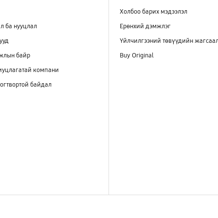
Холбоо барих мэдээлэл
л ба нууцлал
Ерөнхий дэмжлэг
ууд
Үйлчилгээний төвүүдийн жагсаа
ажлын байр
Buy Original
иуцлагатай компани
огтвортой байдал