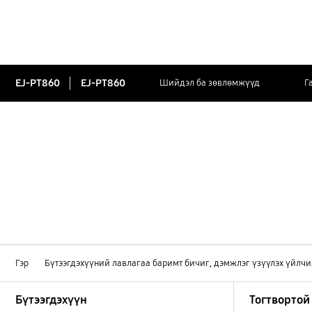
EJ-PT860
EJ-PT860
Шийдэл ба зөвлөмжүүд
Г
Гэр
Бүтээгдэхүүний лавлагаа баримт бичиг, дэмжлэг үзүүлэх үйлчи
Footer Navigation
Бүтээгдэхүүн
Тогтвортой