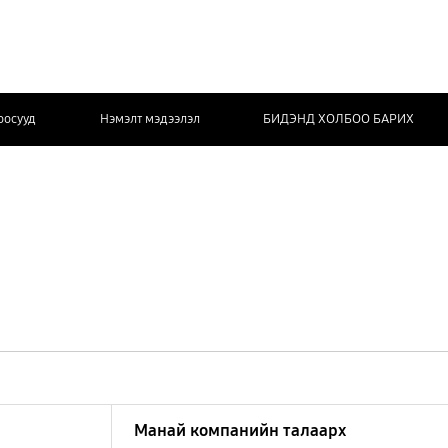
оосууд
Нэмэлт мэдээлэл
БИДЭНД ХОЛБОО БАРИХ
Манай компанийн талаарх