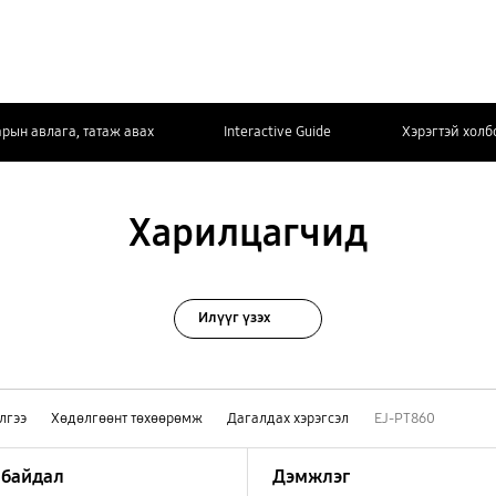
арын авлага, татаж авах
Interactive Guide
Хэрэгтэй холб
Харилцагчид
Илүүг үзэх
лгээ
Хөдөлгөөнт төхөөрөмж
Дагалдах хэрэгсэл
EJ-PT860
 байдал
Дэмжлэг