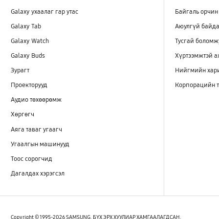
Galaxy ухаалаг гар утас
Байгаль орчин
Galaxy Tab
Аюулгүй байда
Galaxy Watch
Тусгай боломж
Galaxy Buds
Хүртээмжтэй 
Зурагт
Нийгмийн хар
Проекторууд
Корпорацийн т
Аудио төхөөрөмж
Хөргөгч
Аяга таваг угаагч
Угаалгын машинууд
Тоос сорогчид
Дагалдах хэрэгсэл
Copyright © 1995-2026 SAMSUNG. БҮХ ЭРХ ХУУЛИАР ХАМГААЛАГДСАН.