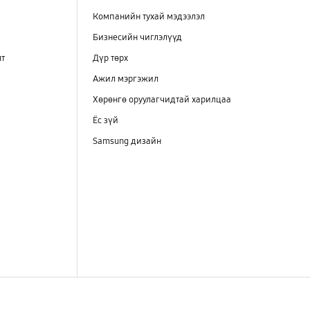
Компанийн тухай мэдээлэл
Бизнесийн чиглэлүүд
лт
Дүр төрх
Ажил мэргэжил
Хөрөнгө оруулагчидтай харилцаа
Ёс зүй
Samsung дизайн