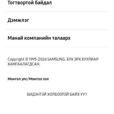
Тогтвортой байдал
Нээх
Дэмжлэг
Нээх
Манай компанийн талаарх
Copyright © 1995-2026 SAMSUNG. БҮХ ЭРХ ХУУЛИАР
ХАМГААЛАГДСАН.
Монгол улс/Монгол хэл
БИДЭНТЭЙ ХОЛБООТОЙ БАЙХ УУ?