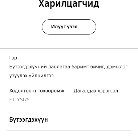
Харилцагчид
Илүүг үзэх
Гэр
Бүтээгдэхүүний лавлагаа баримт бичиг, дэмжлэг
үзүүлэх үйлчилгээ
Хөдөлгөөнт төхөөрөмж
Дагалдах хэрэгсэл
ET-YSI76
Нээх
Footer Navigation
Бүтээгдэхүүн
Нээх