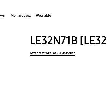
хүүн
Мониторууд
Wearable
LE32N71B [LE3
Баталгаат хугацааны мэдээлэл