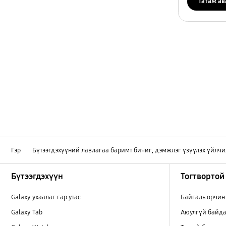
Татаж ав
Гэр
Бүтээгдэхүүний лавлагаа баримт бичиг, дэмжлэг үзүүлэх үйлчи
Footer Navigation
Бүтээгдэхүүн
Тогтвортой
Galaxy ухаалаг гар утас
Байгаль орчин
Galaxy Tab
Аюулгүй байда