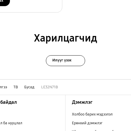
ах
Харилцагчид
Илүүг үзэх
лгээ
ТВ
Бусад
LE32N71B
 байдал
Дэмжлэг
Холбоо барих мэдээлэл
л ба нууцлал
Ерөнхий дэмжлэг