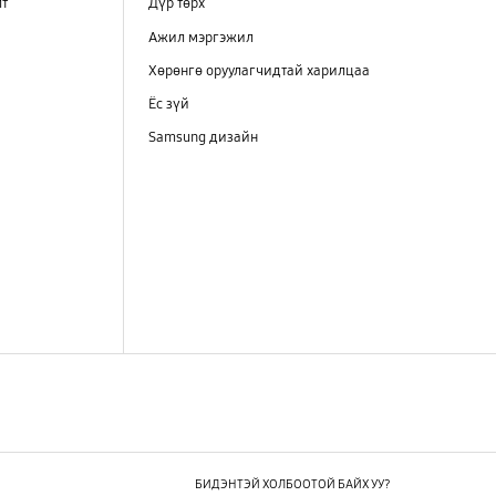
лт
Дүр төрх
Ажил мэргэжил
Хөрөнгө оруулагчидтай харилцаа
Ёс зүй
Samsung дизайн
БИДЭНТЭЙ ХОЛБООТОЙ БАЙХ УУ?