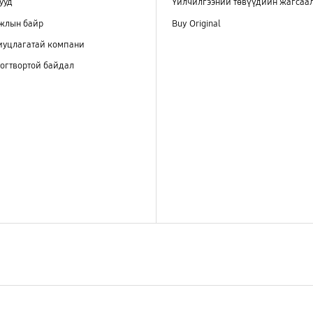
ууд
Үйлчилгээний төвүүдийн жагсаа
ажлын байр
Buy Original
иуцлагатай компани
огтвортой байдал