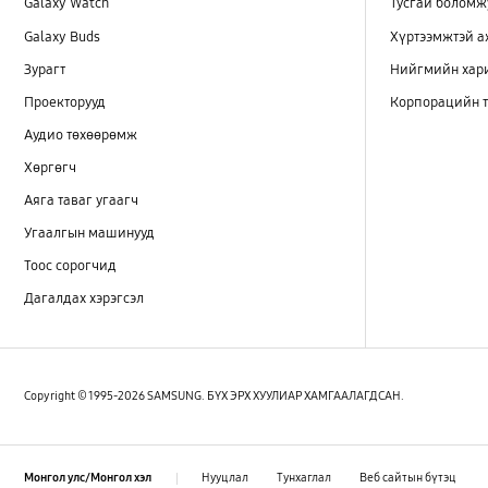
Galaxy Watch
Тусгай боломж
Galaxy Buds
Хүртээмжтэй 
Зурагт
Нийгмийн хар
Проекторууд
Корпорацийн т
Аудио төхөөрөмж
Хөргөгч
Аяга таваг угаагч
Угаалгын машинууд
Тоос сорогчид
Дагалдах хэрэгсэл
Copyright © 1995-2026 SAMSUNG. БҮХ ЭРХ ХУУЛИАР ХАМГААЛАГДСАН.
Нууцлал
Тунхаглал
Веб сайтын бүтэц
Монгол улс/Монгол хэл