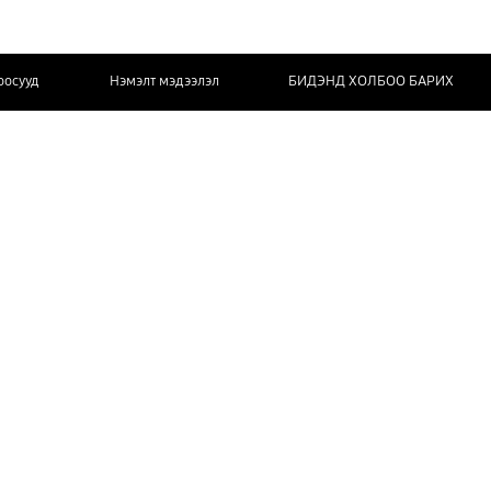
оосууд
Нэмэлт мэдээлэл
БИДЭНД ХОЛБОО БАРИХ