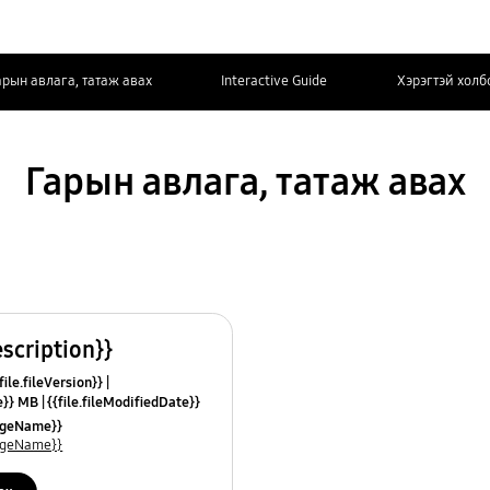
арын авлага, татаж авах
Interactive Guide
Хэрэгтэй холб
Гарын авлага, татаж авах
escription}}
ile.fileVersion}}
ze}} MB
{{file.fileModifiedDate}}
mes}}
uageName}}
uageName}}