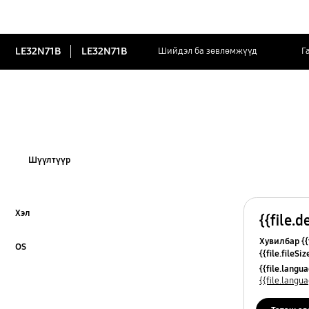
LE32N71B
LE32N71B
Шийдэл ба зөвлөмжүүд
Г
Шүүлтүүр
Хэл
{{file.d
Click to Expand
Хувилбар {{f
OS
{{file.fileSi
Click to Expand
{{file.osNa
{{file.lang
{{file.lang