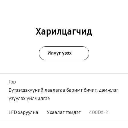
Харилцагчид
Илүүг үзэх
Гэр
Бүтээгдэхүүний лавлагаа баримт бичиг, дэмжлэг
үзүүлэх үйлчилгээ
LFD харуулна
Ухаалаг тэмдэг
400DX-2
Нээх
Footer Navigation