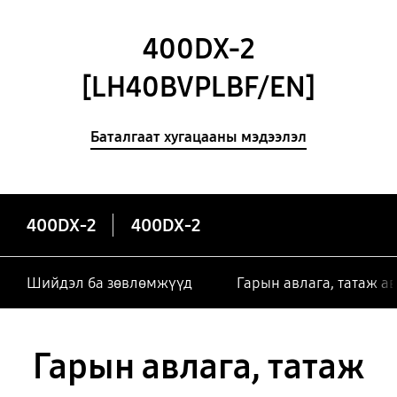
400DX-2
[LH40BVPLBF/EN]
Баталгаат хугацааны мэдээлэл
400DX-2
400DX-2
Шийдэл ба зөвлөмжүүд
Гарын авлага, татаж а
Гарын авлага, татаж