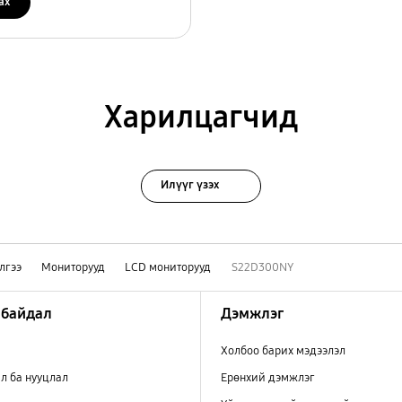
ах
Харилцагчид
Илүүг үзэх
лгээ
Мониторууд
LCD мониторууд
S22D300NY
 байдал
Дэмжлэг
Холбоо барих мэдээлэл
л ба нууцлал
Ерөнхий дэмжлэг