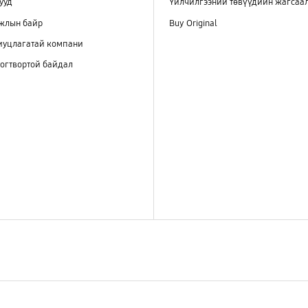
ууд
Үйлчилгээний төвүүдийн жагсаа
ажлын байр
Buy Original
иуцлагатай компани
огтвортой байдал