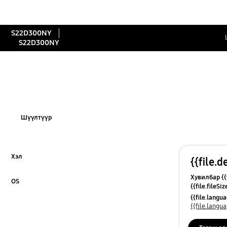
S22D300NY
S22D300NY
Шүүлтүүр
Хэл
{{file.d
Click to Expand
Хувилбар {{f
OS
{{file.fileSi
Click to Expand
{{file.osNa
{{file.lang
{{file.lang