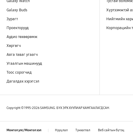
Galaxy Watch
Тусгай боломж
Galaxy Buds
Хүртээмжтэй 
Зурагт
Нийгмийн хар
Проекторууд
Корпорацийн т
Аудио төхөөрөмж
Хөргөгч
Аяга таваг угаагч
Угаалгын машинууд
Тоос сорогчид
Дагалдах хэрэгсэл
Copyright © 1995-2026 SAMSUNG. БҮХ ЭРХ ХУУЛИАР ХАМГААЛАГДСАН.
Нууцлал
Тунхаглал
Веб сайтын бүтэц
Монгол улс/Монгол хэл