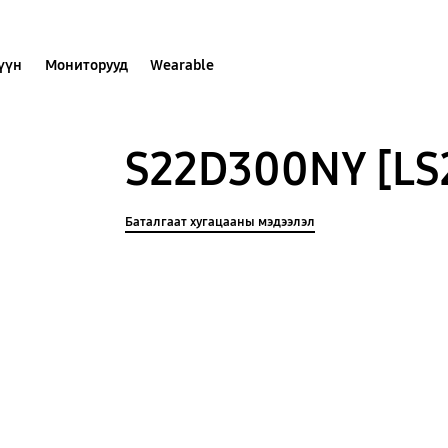
хүүн
Мониторууд
Wearable
S22D300NY [LS
Баталгаат хугацааны мэдээлэл