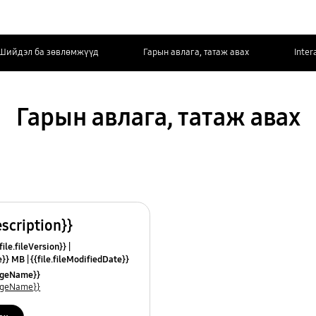
Шийдэл ба зөвлөмжүүд
Гарын авлага, татаж авах
Inter
Гарын авлага, татаж авах
escription}}
ile.fileVersion}}
ze}} MB
{{file.fileModifiedDate}}
mes}}
uageName}}
uageName}}