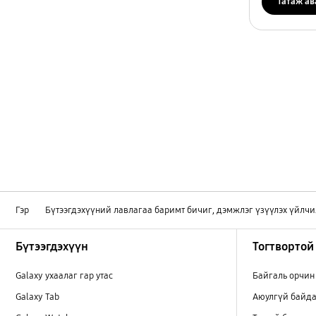
Татаж ав
Гэр
Бүтээгдэхүүний лавлагаа баримт бичиг, дэмжлэг үзүүлэх үйлчи
Footer Navigation
Бүтээгдэхүүн
Тогтвортой
Galaxy ухаалаг гар утас
Байгаль орчин
Galaxy Tab
Аюулгүй байда