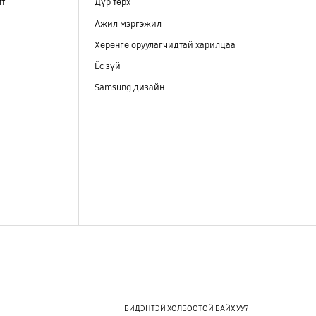
лт
Дүр төрх
Ажил мэргэжил
Хөрөнгө оруулагчидтай харилцаа
Ёс зүй
Samsung дизайн
БИДЭНТЭЙ ХОЛБООТОЙ БАЙХ УУ?