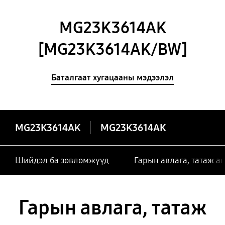
MG23K3614AK
[MG23K3614AK/BW]
Баталгаат хугацааны мэдээлэл
MG23K3614AK
MG23K3614AK
Шийдэл ба зөвлөмжүүд
Гарын авлага, татаж а
Гарын авлага, татаж