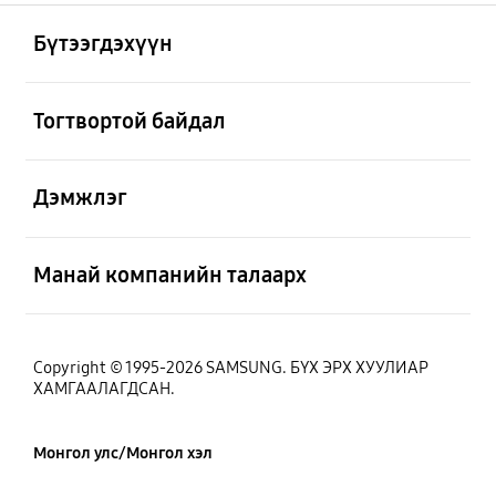
Нээх
Footer Navigation
Бүтээгдэхүүн
Нээх
Тогтвортой байдал
Нээх
Дэмжлэг
Нээх
Манай компанийн талаарх
Copyright © 1995-2026 SAMSUNG. БҮХ ЭРХ ХУУЛИАР
ХАМГААЛАГДСАН.
Монгол улс/Монгол хэл