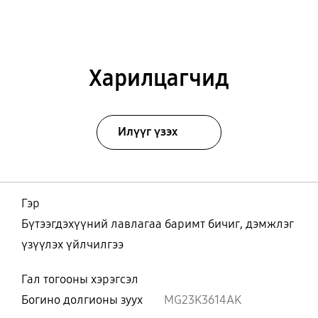
Харилцагчид
Илүүг үзэх
Гэр
Бүтээгдэхүүний лавлагаа баримт бичиг, дэмжлэг
үзүүлэх үйлчилгээ
Гал тогооны хэрэгсэл
Богино долгионы зуух
MG23K3614AK