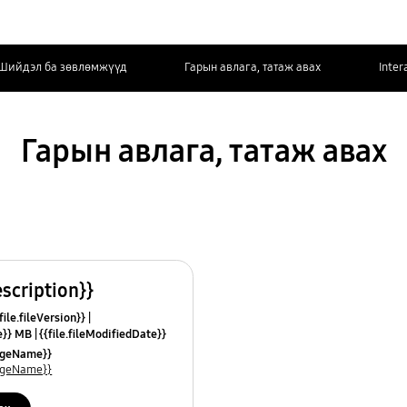
Шийдэл ба зөвлөмжүүд
Гарын авлага, татаж авах
Inter
Гарын авлага, татаж авах
escription}}
ile.fileVersion}}
ze}} MB
{{file.fileModifiedDate}}
mes}}
uageName}}
uageName}}