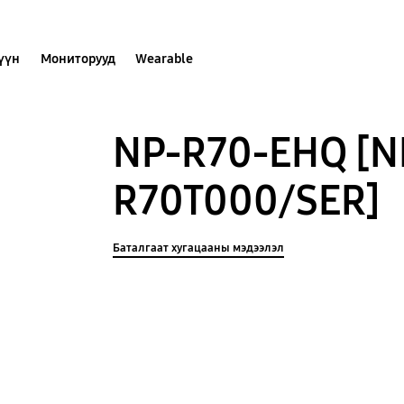
хүүн
Мониторууд
Wearable
NP-R70-EHQ [N
R70T000/SER]
Баталгаат хугацааны мэдээлэл