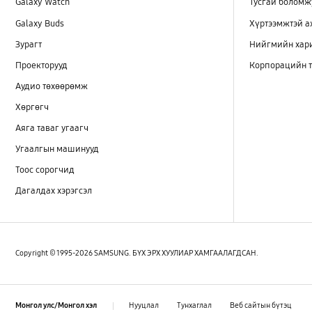
Galaxy Watch
Тусгай боломж
Galaxy Buds
Хүртээмжтэй 
Зурагт
Нийгмийн хар
Проекторууд
Корпорацийн т
Аудио төхөөрөмж
Хөргөгч
Аяга таваг угаагч
Угаалгын машинууд
Тоос сорогчид
Дагалдах хэрэгсэл
Copyright © 1995-2026 SAMSUNG. БҮХ ЭРХ ХУУЛИАР ХАМГААЛАГДСАН.
Нууцлал
Тунхаглал
Веб сайтын бүтэц
Монгол улс/Монгол хэл