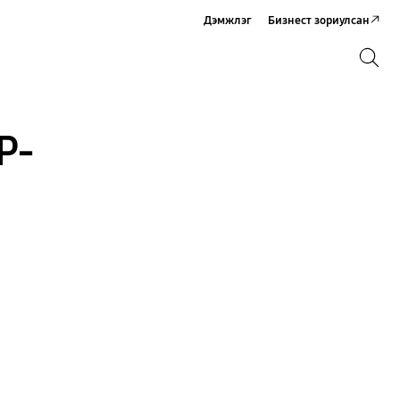
Дэмжлэг
Бизнест зориулсан
Хайх
Хайх
P-