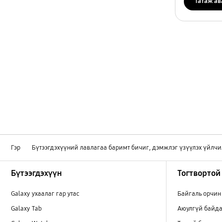
Татаж ав
Гэр
Бүтээгдэхүүний лавлагаа баримт бичиг, дэмжлэг үзүүлэх үйлчи
Footer Navigation
Бүтээгдэхүүн
Тогтвортой
Galaxy ухаалаг гар утас
Байгаль орчин
Galaxy Tab
Аюулгүй байда