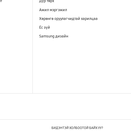
лт
Дүр төрх
Ажил мэргэжил
Хөрөнгө оруулагчидтай харилцаа
Ёс зүй
Samsung дизайн
БИДЭНТЭЙ ХОЛБООТОЙ БАЙХ УУ?