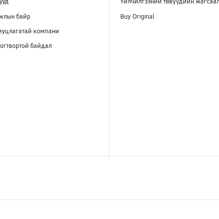
ууд
Үйлчилгээний төвүүдийн жагсаа
ажлын байр
Buy Original
иуцлагатай компани
огтвортой байдал