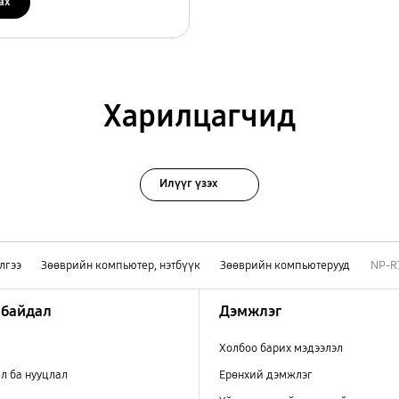
ах
Харилцагчид
Илүүг үзэх
лгээ
Зөөврийн компьютер, нэтбүүк
Зөөврийн компьютерууд
NP-R
 байдал
Дэмжлэг
Холбоо барих мэдээлэл
л ба нууцлал
Ерөнхий дэмжлэг