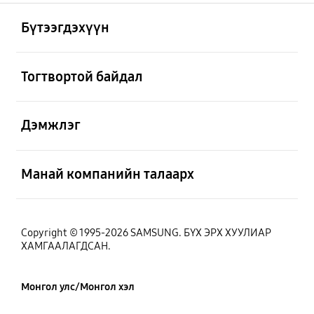
Нээх
Footer Navigation
Бүтээгдэхүүн
Нээх
Тогтвортой байдал
Нээх
Дэмжлэг
Нээх
Манай компанийн талаарх
Copyright © 1995-2026 SAMSUNG. БҮХ ЭРХ ХУУЛИАР
ХАМГААЛАГДСАН.
Монгол улс/Монгол хэл