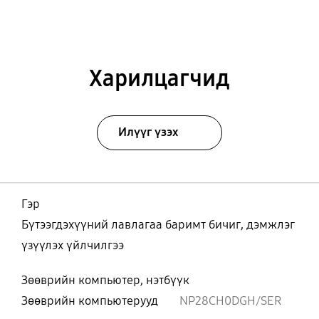
Харилцагчид
Илүүг үзэх
Гэр
Бүтээгдэхүүний лавлагаа баримт бичиг, дэмжлэг
үзүүлэх үйлчилгээ
Зөөврийн компьютер, нэтбүүк
Зөөврийн компьютерууд
NP28CH0DGH/SER