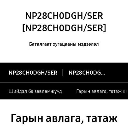
NP28CH0DGH/SER
[NP28CH0DGH/SER]
Баталгаат хугацааны мэдээлэл
NP28CH0DGH/SER
NP28CH0DGH/SER
Шийдэл ба зөвлөмжүүд
Гарын авлага, татаж а
Гарын авлага, татаж