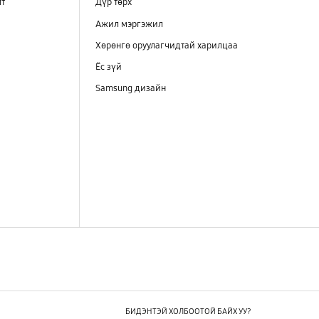
лт
Дүр төрх
Ажил мэргэжил
Хөрөнгө оруулагчидтай харилцаа
Ёс зүй
Samsung дизайн
БИДЭНТЭЙ ХОЛБООТОЙ БАЙХ УУ?