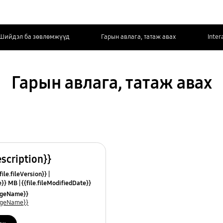
Шийдэл ба зөвлөмжүүд
Гарын авлага, татаж авах
Inter
Гарын авлага, татаж авах
escription}}
ile.fileVersion}}
ze}} MB
{{file.fileModifiedDate}}
mes}}
uageName}}
uageName}}