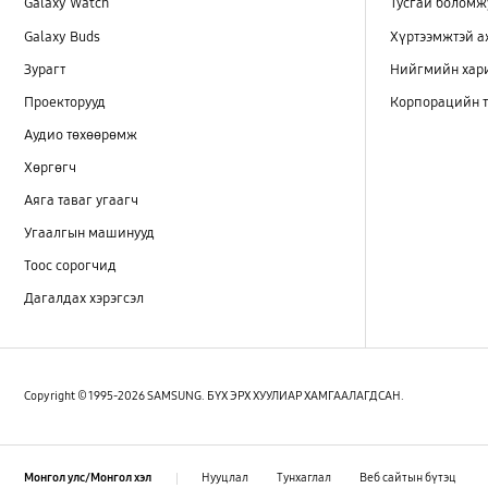
Galaxy Watch
Тусгай боломж
Galaxy Buds
Хүртээмжтэй 
Зурагт
Нийгмийн хар
Проекторууд
Корпорацийн т
Аудио төхөөрөмж
Хөргөгч
Аяга таваг угаагч
Угаалгын машинууд
Тоос сорогчид
Дагалдах хэрэгсэл
Copyright © 1995-2026 SAMSUNG. БҮХ ЭРХ ХУУЛИАР ХАМГААЛАГДСАН.
Нууцлал
Тунхаглал
Веб сайтын бүтэц
Монгол улс/Монгол хэл