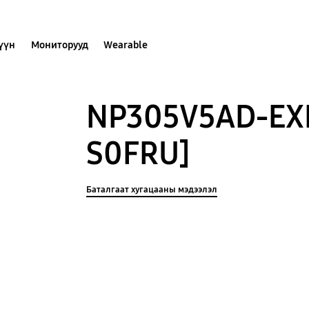
хүүн
Мониторууд
Wearable
NP305V5AD-EX
S0FRU]
Баталгаат хугацааны мэдээлэл