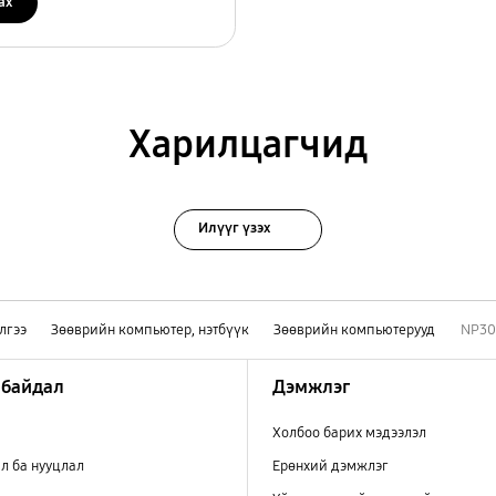
ах
Харилцагчид
Илүүг үзэх
лгээ
Зөөврийн компьютер, нэтбүүк
Зөөврийн компьютерууд
NP30
 байдал
Дэмжлэг
Холбоо барих мэдээлэл
л ба нууцлал
Ерөнхий дэмжлэг