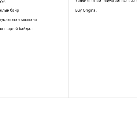
ууд
Үйлчилгээний төвүүдийн жагсаа
ажлын байр
Buy Original
иуцлагатай компани
огтвортой байдал