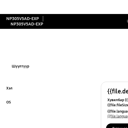
NP305V5AD-EXP
NP305V5AD-EXP
Шүүлтүүр
Хэл
{{file.d
Click to Expand
Хувилбар {{f
OS
{{file.fileSi
Click to Expand
{{file.osNa
{{file.lang
{{file.lang