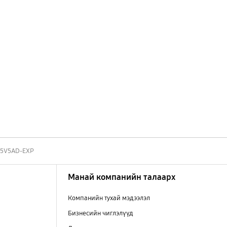
5V5AD-EXP
Манай компанийн талаарх
Компанийн тухай мэдээлэл
Бизнесийн чиглэлүүд