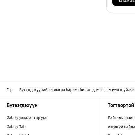
Татаж ав
Гэр
Бүтээгдэхүүний лавлагаа баримт бичиг, дэмжлэг үзүүлэх үйлчи
Footer Navigation
Бүтээгдэхүүн
Тогтвортой
Galaxy ухаалаг гар утас
Байгаль орчин
Galaxy Tab
Аюулгүй байда