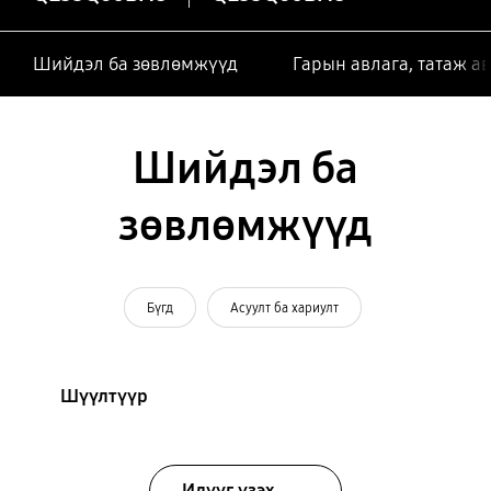
Шийдэл ба зөвлөмжүүд
Гарын авлага, татаж а
Шийдэл ба
зөвлөмжүүд
Бүгд
Асуулт ба хариулт
Шүүлтүүр
Илүүг үзэх