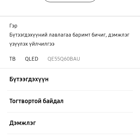
Гэр
Бүтээгдэхүүний лавлагаа баримт бичиг, дэмжлэг
үзүүлэх үйлчилгээ
ТВ
QLED
QE55Q60BAU
Нээх
Footer Navigation
Бүтээгдэхүүн
Нээх
Тогтвортой байдал
Нээх
Дэмжлэг
Нээх