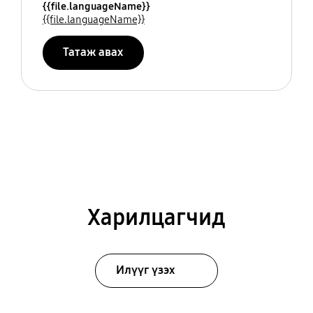
{{file.languageName}}
{{file.languageName}}
Татаж авах
Харилцагчид
Илүүг үзэх