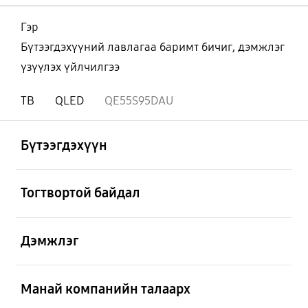
Гэр
Бүтээгдэхүүний лавлагаа баримт бичиг, дэмжлэг
үзүүлэх үйлчилгээ
ТВ
QLED
QE55S95DAU
Нээх
Footer Navigation
Бүтээгдэхүүн
Нээх
Тогтвортой байдал
Нээх
Дэмжлэг
Нээх
Манай компанийн талаарх