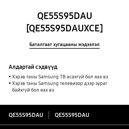
QE55S95DAU
[QE55S95DAUXCE]
Баталгаат хугацааны мэдээлэл
Алдартай сэдвүүд
Хэрэв таны Samsung ТВ асахгүй бол яах вэ
Хэрэв таны Samsung телевизор дээр зураг
байхгүй бол яах вэ
QE55S95DAU
QE55S95DAU