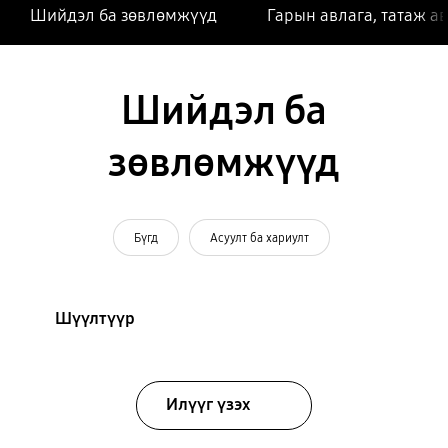
Шийдэл ба зөвлөмжүүд
Гарын авлага, татаж а
Шийдэл ба
зөвлөмжүүд
Бүгд
Асуулт ба хариулт
Шүүлтүүр
Илүүг үзэх